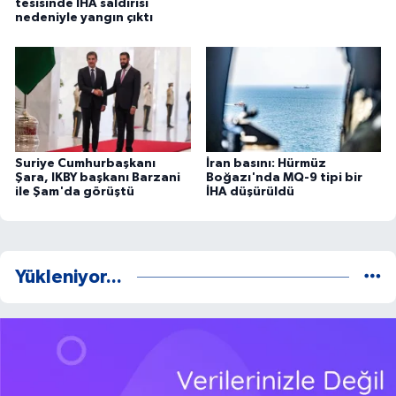
tesisinde İHA saldırısı
nedeniyle yangın çıktı
Suriye Cumhurbaşkanı
İran basını: Hürmüz
Şara, IKBY başkanı Barzani
Boğazı'nda MQ-9 tipi bir
ile Şam'da görüştü
İHA düşürüldü
Yükleniyor...