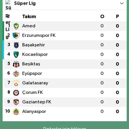
Süper Lig
#
Takım
O
P
1
Amed
0
0
2
Erzurumspor FK
0
0
3
Başakşehir
0
0
4
Kocaelispor
0
0
5
Beşiktaş
0
0
6
Eyüpspor
0
0
7
Galatasaray
0
0
8
Çorum FK
0
0
9
Gaziantep FK
0
0
10
Alanyaspor
0
0