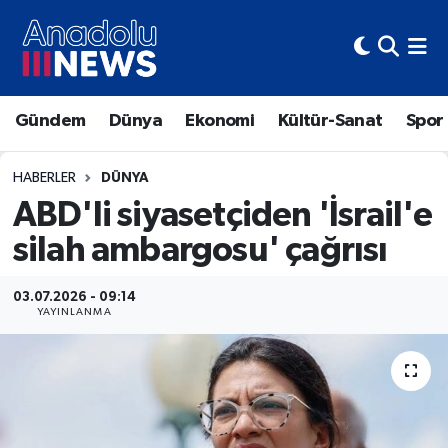
Hava Durumu
Gündem
Dünya
Ekonomi
Kültür-Sanat
Spor
Trafik Durumu
Süper Lig Puan Durumu ve Fikstür
HABERLER
DÜNYA
ABD'li siyasetçiden 'İsrail'e
Tüm Manşetler
silah ambargosu' çağrısı
Son Dakika Haberleri
03.07.2026 - 09:14
YAYINLANMA
Haber Arşivi