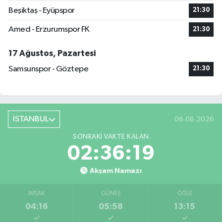
Beşiktaş - Eyüpspor
21:30
Amed - Erzurumspor FK
21:30
17 Ağustos, Pazartesi
Samsunspor - Göztepe
21:30
İSTANBUL
06.08.2026
SONRAKI VAKTE KALAN
02:36:18
Akşam Namazı
İMSAK
GÜNEŞ
ÖĞLE
04:16
05:58
13:15