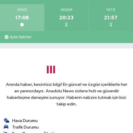
İKINDI
AKŞAM
YATSI
17:08
20:23
21:57
Aylık Vakitler
Anında haber, kesintisiz bilgi! En güncel ve özgün içeriklerle her
an yanınızdayız. Anadolu News sizlere hızlı ve güvenilir
haberleşme deneyimi sunuyor. Haberin nabzını tutmak için bizi
takip edin.
Hava Durumu
Trafik Durumu