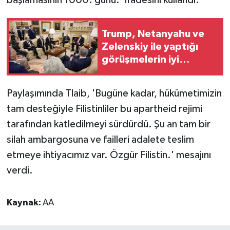
başlamasının 1000. günü.' ifadesini kullandı.
Trump, Netanyahu ve
Zelenskiy ile yaptığı
görüşmelerin iyi
geçtiğini bildirdi
Paylaşımında Tlaib, 'Bugüne kadar, hükümetimizin
tam desteğiyle Filistinliler bu apartheid rejimi
tarafından katledilmeyi sürdürdü. Şu an tam bir
silah ambargosuna ve failleri adalete teslim
etmeye ihtiyacımız var. Özgür Filistin.' mesajını
verdi.
Kaynak:
AA