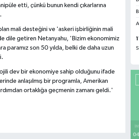
anipüle etti, çünkü bunun kendi çıkarlarına
B
.
A
lan mali desteğini ve 'askeri işbirliğinin mali
ni de dile getiren Netanyahu, 'Bizim ekonomimiz
1
nra paramız son 50 yılda, belki de daha uzun
S
i.
ojili dev bir ekonomiye sahip olduğunu ifade
erinde anlaşılmış bir programla, Amerikan
ardımdan ortaklığa geçmenin zamanı geldi.'
İM
04