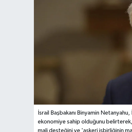
İsrail Başbakanı Binyamin Netanyahu, İs
ekonomiye sahip olduğunu belirterek, A
mali desteğini ve 'askeri işbirliğinin mal