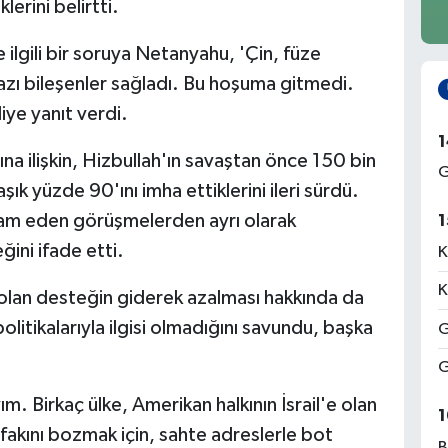
lerini belirtti.
 ilgili bir soruya Netanyahu, 'Çin, füze
azı bileşenler sağladı. Bu hoşuma gitmedi.
ye yanıt verdi.
1
ına ilişkin, Hizbullah'ın savaştan önce 150 bin
G
ık yüzde 90'ını imha ettiklerini ileri sürdü.
vam eden görüşmelerden ayrı olarak
1
ğini ifade etti.
K
K
olan desteğin giderek azalması hakkında da
itikalarıyla ilgisi olmadığını savundu, başka
G
G
. Birkaç ülke, Amerikan halkının İsrail'e olan
1
ifakını bozmak için, sahte adreslerle bot
B