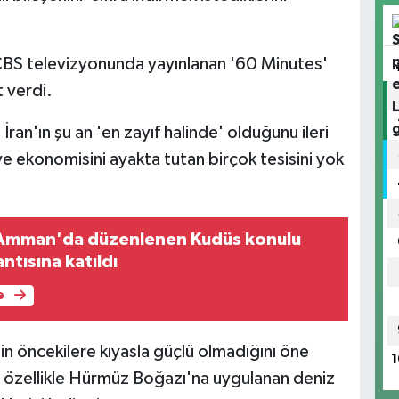
CBS televizyonunda yayınlanan '60 Minutes'
 verdi.
 İran'ın şu an 'en zayıf halinde' olduğunu ileri
ve ekonomisini ayakta tutan birçok tesisini yok
 Amman'da düzenlenen Kudüs konulu
ntısına katıldı
e
n öncekilere kıyasla güçlü olmadığını öne
1
e, özellikle Hürmüz Boğazı'na uygulanan deniz