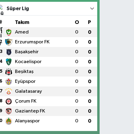
Süper Lig
#
Takım
O
P
1
Amed
0
0
2
Erzurumspor FK
0
0
3
Başakşehir
0
0
4
Kocaelispor
0
0
5
Beşiktaş
0
0
6
Eyüpspor
0
0
7
Galatasaray
0
0
8
Çorum FK
0
0
9
Gaziantep FK
0
0
0
Alanyaspor
0
0