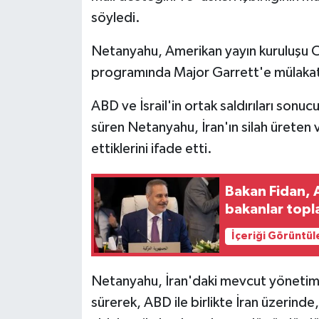
söyledi.
Netanyahu, Amerikan yayın kuruluşu 
programında Major Garrett'e mülakat
ABD ve İsrail'in ortak saldırıları sonucu
süren Netanyahu, İran'ın silah üreten 
ettiklerini ifade etti.
Bakan Fidan,
bakanlar topla
İçeriği Görüntül
Netanyahu, İran'daki mevcut yönetimi
sürerek, ABD ile birlikte İran üzerind