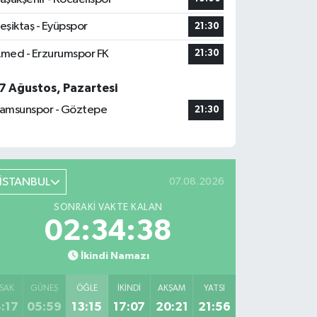
eşiktaş - Eyüpspor
21:30
med - Erzurumspor FK
21:30
7 Ağustos, Pazartesi
amsunspor - Göztepe
21:30
İSTANBUL
07.08.2026
SONRAKI VAKTE KALAN
02:34:37
İkindi Namazı
SAK
GÜNEŞ
ÖĞLE
İKINDI
AKŞAM
YATSI
:17
05:59
13:15
17:07
20:21
21:56