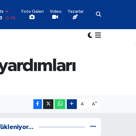
Foto Galeri
Video
Yazarlar
IN
3
-0.76
R
9
0.17
O
5
0.01
İN
7
0.02
 yardımları
LTIN
9
2.12
00
7
64
-
+
A
A
ükleniyor...