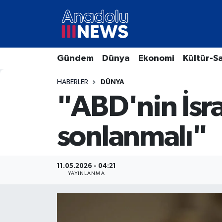
Hava Durumu
Gündem
Dünya
Ekonomi
Kültür-S
Trafik Durumu
HABERLER
DÜNYA
Süper Lig Puan Durumu ve Fikstür
"ABD'nin İsra
Tüm Manşetler
sonlanmalı"
Son Dakika Haberleri
Haber Arşivi
11.05.2026 - 04:21
YAYINLANMA