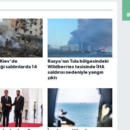
 Kiev'de
Rusya'nın Tula bölgesindeki
i saldırılarda 14
Wildberries tesisinde İHA
saldırısı nedeniyle yangın
çıktı