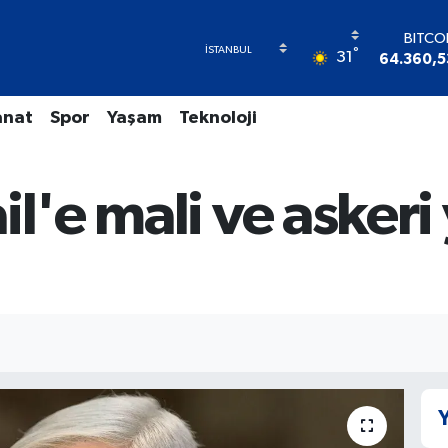
BITCO
°
31
64.360,5
DOLA
47,706
anat
Spor
Yaşam
Teknoloji
EUR
55,026
STERL
64,189
il'e mali ve askeri
GRAM A
6618.4
BİST1
13.88
Y