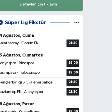
Detaylar için tıklayın
Süper Lig Fikstür
4 Ağustos, Cuma
alatasaray - Çorum FK
21:30
5 Ağustos, Cumartesi
onyaspor - Rizespor
19:00
asımpaşa - Trabzonspor
19:00
ençlerbirliği S.K. - Fenerbahçe
21:30
aziantep FK - Alanyaspor
21:30
6 Ağustos, Pazar
aşakşehir - Kocaelispor
19:00