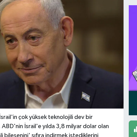
rail'in çok yüksek teknolojili dev bir
BD'nin İsrail'e yılda 3,8 milyar dolar olan
i bileşenini' sıfıra indirmek istediklerini