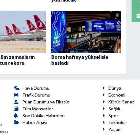
yatırılacak
tüm zamanların
Borsa haftaya yükselişle
uçuş rekoru
başladı
Hava Durumu
Dünya
Trafik Durumu
Ekonomi
Puan Durumu ve Fikstür
Kültür-Sanat
Tüm Manşetler
Sağlık
Son Dakika Haberleri
Spor
Haber Arşivi
Teknoloji
e
Yaşam
erin