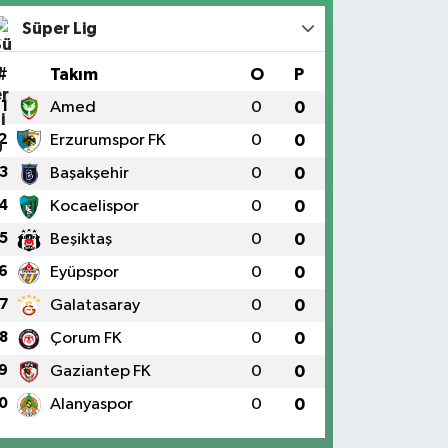
Süper Lig
#
Takım
O
P
1
Amed
0
0
2
Erzurumspor FK
0
0
3
Başakşehir
0
0
4
Kocaelispor
0
0
5
Beşiktaş
0
0
6
Eyüpspor
0
0
7
Galatasaray
0
0
8
Çorum FK
0
0
9
Gaziantep FK
0
0
0
Alanyaspor
0
0