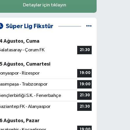
Detaylar için tıklayın
Süper Lig Fikstür
4 Ağustos, Cuma
alatasaray - Çorum FK
21:30
5 Ağustos, Cumartesi
onyaspor - Rizespor
19:00
asımpaşa - Trabzonspor
19:00
ençlerbirliği S.K. - Fenerbahçe
21:30
aziantep FK - Alanyaspor
21:30
6 Ağustos, Pazar
aşakşehir - Kocaelispor
19:00