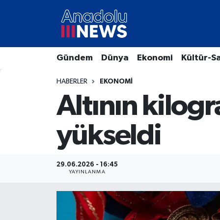
Hava Durumu
Gündem
Dünya
Ekonomi
Kültür-S
Trafik Durumu
HABERLER
EKONOMI
Süper Lig Puan Durumu ve Fikstür
Altının kilogr
Tüm Manşetler
yükseldi
Son Dakika Haberleri
Haber Arşivi
29.06.2026 - 16:45
YAYINLANMA