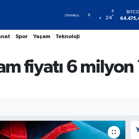
BITC
°
24
64.475,
DOL
47,597
anat
Spor
Yaşam
Teknoloji
EUR
55,133
STER
64,253
am fiyatı 6 milyon 
GRAM A
6527.8
BİST
13.7
Y