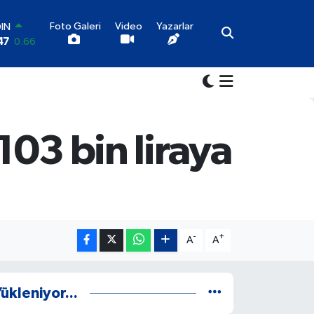
Foto Galeri
Video
Yazarlar
OIN
47
0.66
AR
1
0.05
O
6
0.18
LİN
4
0.22
103 bin liraya
LTIN
5
0.54
100
03
0
-
+
A
A
ükleniyor...