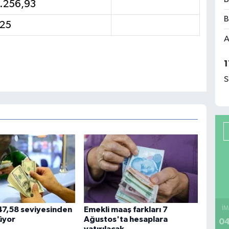
.256,93
B
125
A
1
S
İM
47,58 seviyesinden
Emekli maaş farkları 7
üyor
Ağustos'ta hesaplara
04