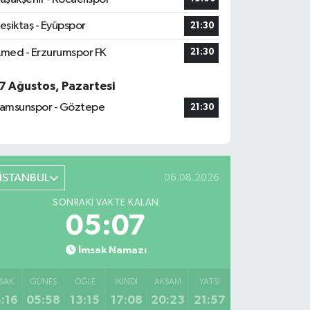
eşiktaş - Eyüpspor
21:30
med - Erzurumspor FK
21:30
7 Ağustos, Pazartesi
amsunspor - Göztepe
21:30
İSTANBUL
06.08.2026
SONRAKI VAKTE KALAN
05:06
İmsak Namazı
SAK
GÜNEŞ
ÖĞLE
İKINDI
AKŞAM
YATSI
:16
05:58
13:15
17:08
20:23
21:57