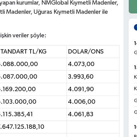
m yapan kurumlar, NMGlobal Kıymetli Madenler,
tli Madenler, Uğuras Kıymetli Madenler ile
.
şkin veriler şöyle:
1
STANDART TL/KG
DOLAR/ONS
G
6.088.000,00
4.073,00
1
6.087.000,00
3.993,60
K
6.169.200,00
4.091,90
K
G
6.103.000,00
4.006,00
G
.115.385,41
4.061,83
.647.125.188,10
1
B