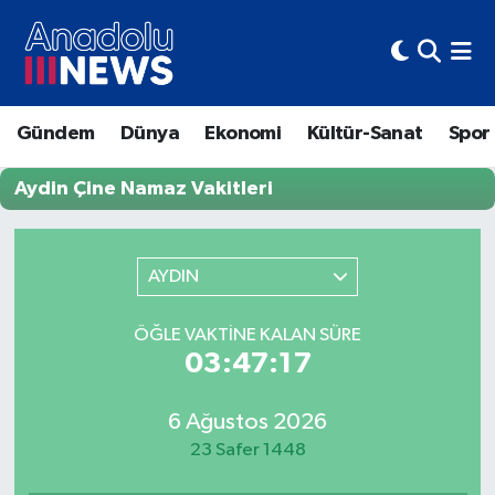
Hava Durumu
Gündem
Dünya
Ekonomi
Kültür-Sanat
Spor
Trafik Durumu
Aydin Çine Namaz Vakitleri
Süper Lig Puan Durumu ve Fikstür
Tüm Manşetler
AYDIN
Son Dakika Haberleri
ÖĞLE VAKTINE KALAN SÜRE
03:47:17
Haber Arşivi
6 Ağustos 2026
23 Safer 1448