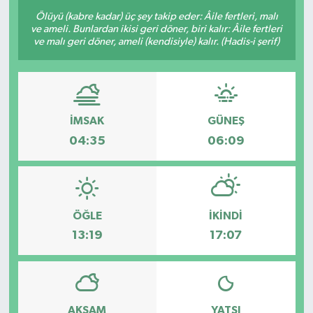
Ölüyü (kabre kadar) üç şey takip eder: Âile fertleri, malı
ve ameli. Bunlardan ikisi geri döner, biri kalır: Âile fertleri
ve malı geri döner, ameli (kendisiyle) kalır. (Hadis-i şerif)
İMSAK
GÜNEŞ
04:35
06:09
ÖĞLE
İKINDI
13:19
17:07
AKŞAM
YATSI