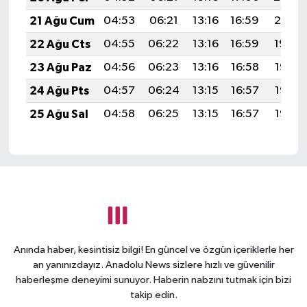
21 Ağu Cum
04:53
06:21
13:16
16:59
20:01
22 Ağu Cts
04:55
06:22
13:16
16:59
19:59
23 Ağu Paz
04:56
06:23
13:16
16:58
19:58
24 Ağu Pts
04:57
06:24
13:15
16:57
19:57
25 Ağu Sal
04:58
06:25
13:15
16:57
19:55
Anında haber, kesintisiz bilgi! En güncel ve özgün içeriklerle her
an yanınızdayız. Anadolu News sizlere hızlı ve güvenilir
haberleşme deneyimi sunuyor. Haberin nabzını tutmak için bizi
takip edin.