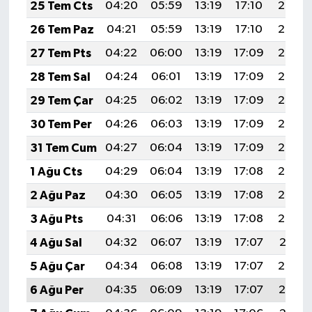
25 Tem Cts
04:20
05:59
13:19
17:10
20:30
26 Tem Paz
04:21
05:59
13:19
17:10
20:29
27 Tem Pts
04:22
06:00
13:19
17:09
20:28
28 Tem Sal
04:24
06:01
13:19
17:09
20:28
29 Tem Çar
04:25
06:02
13:19
17:09
20:27
30 Tem Per
04:26
06:03
13:19
17:09
20:26
31 Tem Cum
04:27
06:04
13:19
17:09
20:25
1 Ağu Cts
04:29
06:04
13:19
17:08
20:24
2 Ağu Paz
04:30
06:05
13:19
17:08
20:23
3 Ağu Pts
04:31
06:06
13:19
17:08
20:22
4 Ağu Sal
04:32
06:07
13:19
17:07
20:21
5 Ağu Çar
04:34
06:08
13:19
17:07
20:20
6 Ağu Per
04:35
06:09
13:19
17:07
20:19