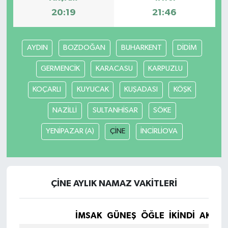
20:19
21:46
AYDIN
BOZDOĞAN
BUHARKENT
DİDİM
GERMENCİK
KARACASU
KARPUZLU
KOÇARLI
KUYUCAK
KUŞADASI
KÖŞK
NAZİLLİ
SULTANHİSAR
SÖKE
YENİPAZAR (A)
ÇİNE
İNCİRLİOVA
ÇİNE AYLIK NAMAZ VAKITLERI
İMSAK
GÜNEŞ
ÖĞLE
İKINDI
AKŞA