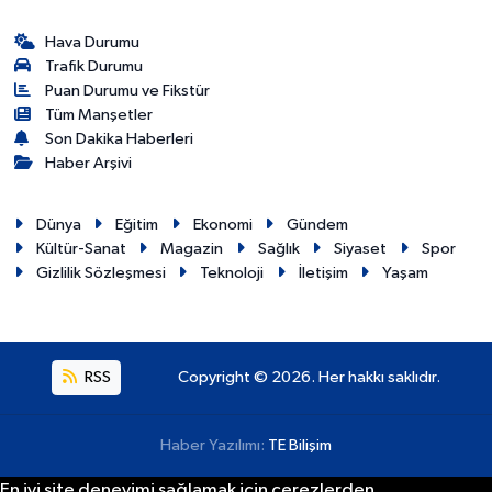
Hava Durumu
Trafik Durumu
Puan Durumu ve Fikstür
Tüm Manşetler
Son Dakika Haberleri
Haber Arşivi
Dünya
Eğitim
Ekonomi
Gündem
Kültür-Sanat
Magazin
Sağlık
Siyaset
Spor
Gizlilik Sözleşmesi
Teknoloji
İletişim
Yaşam
RSS
Copyright © 2026. Her hakkı saklıdır.
Haber Yazılımı:
TE Bilişim
En iyi site deneyimi sağlamak için çerezlerden