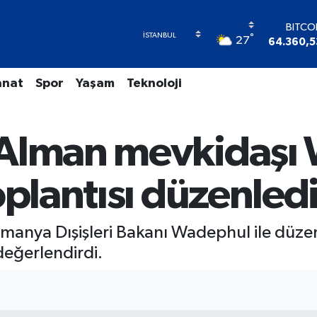
BITCO
°
27
64.360,5
DOLA
47,706
anat
Spor
Yaşam
Teknoloji
EUR
55,026
STERL
64,189
Alman mevkidaşı 
GRAM A
6574.8
BİST1
oplantısı düzenled
13.88
lmanya Dışişleri Bakanı Wadephul ile düzenl
 değerlendirdi.