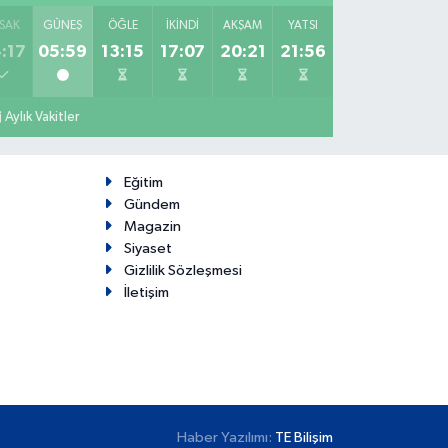
SAK
GÜNEŞ
ÖĞLE
İKINDI
AKŞAM
YATSI
:17
05:59
13:15
17:07
20:21
21:56
Aylık Vakitler
Eğitim
Gündem
Magazin
Siyaset
Gizlilik Sözleşmesi
İletişim
Haber Yazılımı:
TE Bilişim