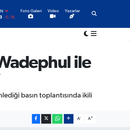
Foto Galeri
Video
Yazarlar
IN
3
-0.76
R
9
0.17
O
5
0.01
İN
7
0.02
Wadephul ile
LTIN
1
1.44
00
i
7
64
ediği basın toplantısında ikili
-
+
A
A