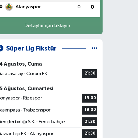
0
Alanyaspor
0
0
Detaylar için tıklayın
Süper Lig Fikstür
4 Ağustos, Cuma
alatasaray - Çorum FK
21:30
5 Ağustos, Cumartesi
onyaspor - Rizespor
19:00
asımpaşa - Trabzonspor
19:00
ençlerbirliği S.K. - Fenerbahçe
21:30
aziantep FK - Alanyaspor
21:30