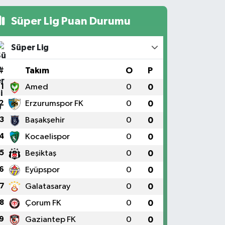
Süper Lig Puan Durumu
Süper Lig
#
Takım
O
P
1
Amed
0
0
2
Erzurumspor FK
0
0
3
Başakşehir
0
0
4
Kocaelispor
0
0
5
Beşiktaş
0
0
6
Eyüpspor
0
0
7
Galatasaray
0
0
8
Çorum FK
0
0
9
Gaziantep FK
0
0