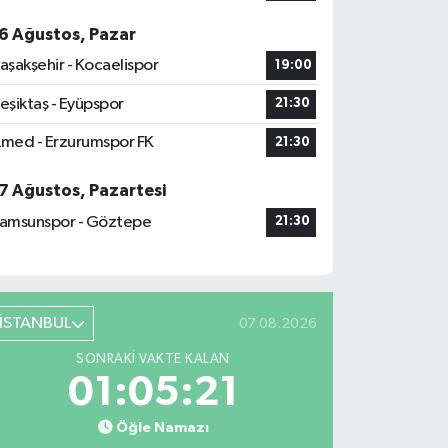
6 Ağustos, Pazar
aşakşehir - Kocaelispor
19:00
eşiktaş - Eyüpspor
21:30
med - Erzurumspor FK
21:30
7 Ağustos, Pazartesi
amsunspor - Göztepe
21:30
İSTANBUL
07.08.2026
SONRAKI VAKTE KALAN
01:05:21
Öğle Namazı