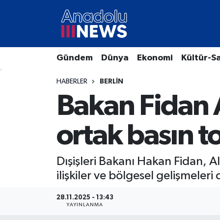
Hava Durumu
Gündem
Dünya
Ekonomi
Kültür-S
Trafik Durumu
HABERLER
BERLIN
Süper Lig Puan Durumu ve Fikstür
Bakan Fidan 
Tüm Manşetler
ortak basın t
Son Dakika Haberleri
Dışişleri Bakanı Hakan Fidan, A
Haber Arşivi
ilişkiler ve bölgesel gelişmeleri
28.11.2025 - 13:43
YAYINLANMA