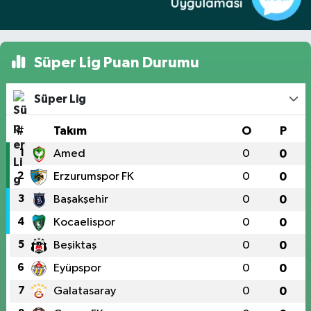
Süper Lig Puan Durumu
Süper Lig
#
Takım
O
P
1
Amed
0
0
2
Erzurumspor FK
0
0
3
Başakşehir
0
0
4
Kocaelispor
0
0
5
Beşiktaş
0
0
6
Eyüpspor
0
0
7
Galatasaray
0
0