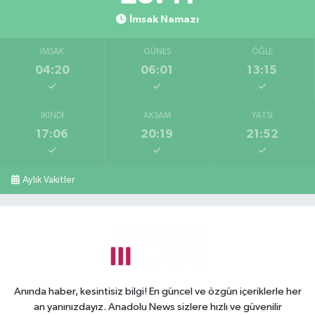
İmsak Namazı
İMSAK
GÜNEŞ
ÖĞLE
04:20
06:01
13:15
İKINDI
AKŞAM
YATSI
17:06
20:19
21:52
Aylık Vakitler
Anında haber, kesintisiz bilgi! En güncel ve özgün içeriklerle her
an yanınızdayız. Anadolu News sizlere hızlı ve güvenilir