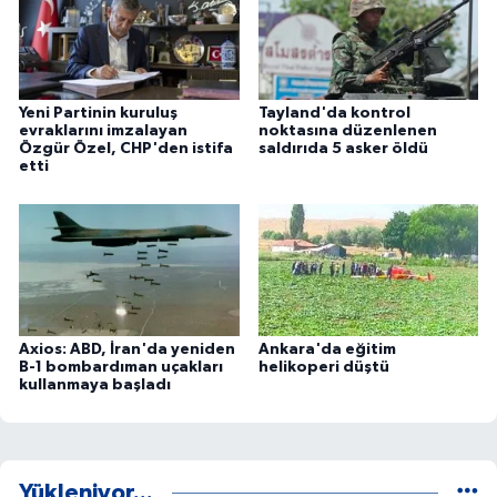
Yeni Partinin kuruluş
Tayland'da kontrol
evraklarını imzalayan
noktasına düzenlenen
Özgür Özel, CHP'den istifa
saldırıda 5 asker öldü
etti
Axios: ABD, İran'da yeniden
Ankara'da eğitim
B-1 bombardıman uçakları
helikoperi düştü
kullanmaya başladı
Yükleniyor...