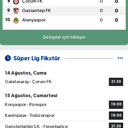
8
Çorum FK
0
0
9
Gaziantep FK
0
0
10
Alanyaspor
0
0
Detaylar için tıklayın
Süper Lig Fikstür
14 Ağustos, Cuma
Galatasaray - Çorum FK
21:30
15 Ağustos, Cumartesi
Konyaspor - Rizespor
19:00
Kasımpaşa - Trabzonspor
19:00
Gençlerbirliği S.K. - Fenerbahçe
21:30