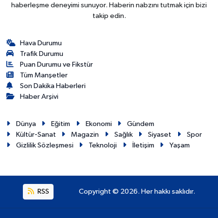
haberleşme deneyimi sunuyor. Haberin nabzını tutmak için bizi
takip edin.
Hava Durumu
Trafik Durumu
Puan Durumu ve Fikstür
Tüm Manşetler
Son Dakika Haberleri
Haber Arşivi
Dünya
Eğitim
Ekonomi
Gündem
Kültür-Sanat
Magazin
Sağlık
Siyaset
Spor
Gizlilik Sözleşmesi
Teknoloji
İletişim
Yaşam
RSS
Copyright © 2026. Her hakkı saklıdır.