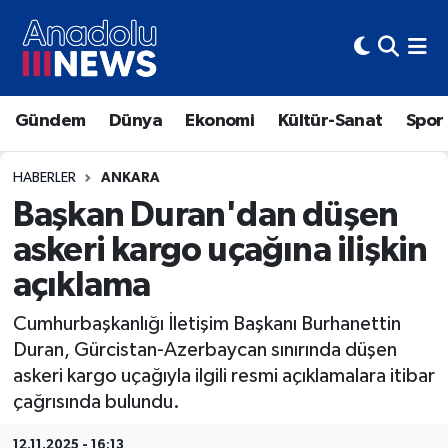
Hava Durumu
Gündem
Dünya
Ekonomi
Kültür-Sanat
Spor
Trafik Durumu
Süper Lig Puan Durumu ve Fikstür
HABERLER
ANKARA
Başkan Duran'dan düşen
Tüm Manşetler
askeri kargo uçağına ilişkin
açıklama
Son Dakika Haberleri
Cumhurbaşkanlığı İletişim Başkanı Burhanettin
Haber Arşivi
Duran, Gürcistan-Azerbaycan sınırında düşen
askeri kargo uçağıyla ilgili resmi açıklamalara itibar
çağrısında bulundu.
12.11.2025 - 16:13