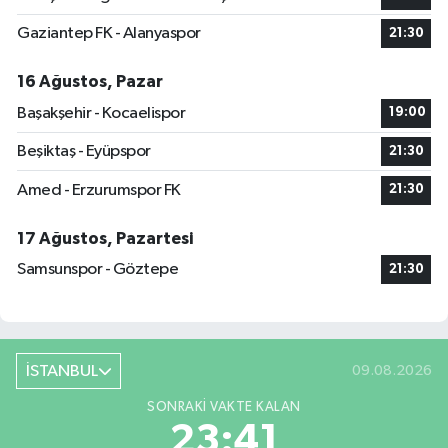
Gaziantep FK - Alanyaspor
21:30
16 Ağustos, Pazar
Başakşehir - Kocaelispor
19:00
Beşiktaş - Eyüpspor
21:30
Amed - Erzurumspor FK
21:30
17 Ağustos, Pazartesi
Samsunspor - Göztepe
21:30
İSTANBUL
09.08.2026
SONRAKI VAKTE KALAN
23:40