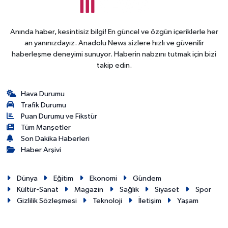
Anında haber, kesintisiz bilgi! En güncel ve özgün içeriklerle her
an yanınızdayız. Anadolu News sizlere hızlı ve güvenilir
haberleşme deneyimi sunuyor. Haberin nabzını tutmak için bizi
takip edin.
Hava Durumu
Trafik Durumu
Puan Durumu ve Fikstür
Tüm Manşetler
Son Dakika Haberleri
Haber Arşivi
Dünya
Eğitim
Ekonomi
Gündem
Kültür-Sanat
Magazin
Sağlık
Siyaset
Spor
Gizlilik Sözleşmesi
Teknoloji
İletişim
Yaşam