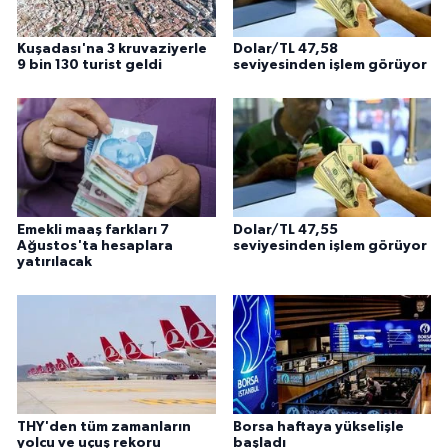
Kuşadası'na 3 kruvaziyerle
Dolar/TL 47,58
9 bin 130 turist geldi
seviyesinden işlem görüyor
Emekli maaş farkları 7
Dolar/TL 47,55
Ağustos'ta hesaplara
seviyesinden işlem görüyor
yatırılacak
THY'den tüm zamanların
Borsa haftaya yükselişle
yolcu ve uçuş rekoru
başladı