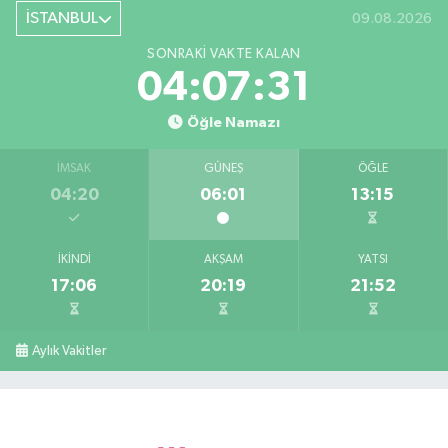
İSTANBUL
09.08.2026
SONRAKI VAKTE KALAN
04:07:31
Öğle Namazı
İMSAK
GÜNEŞ
ÖĞLE
04:20
06:01
13:15
İKINDI
AKŞAM
YATSI
17:06
20:19
21:52
Aylık Vakitler