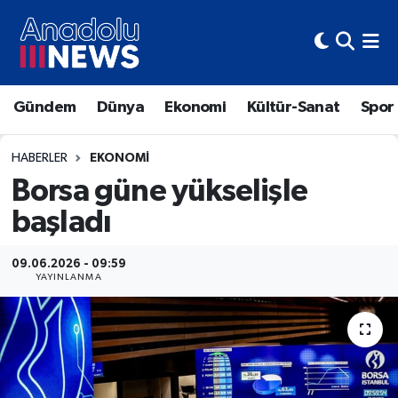
Hava Durumu
Gündem
Dünya
Ekonomi
Kültür-Sanat
Spor
Trafik Durumu
Süper Lig Puan Durumu ve Fikstür
HABERLER
EKONOMI
Borsa güne yükselişle
Tüm Manşetler
başladı
Son Dakika Haberleri
09.06.2026 - 09:59
YAYINLANMA
Haber Arşivi