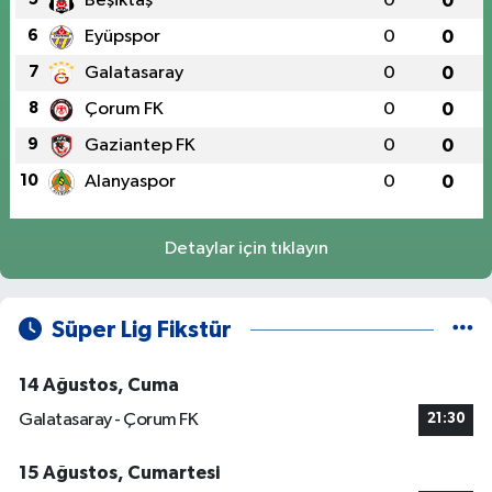
Beşiktaş
0
0
6
Eyüpspor
0
0
7
Galatasaray
0
0
8
Çorum FK
0
0
9
Gaziantep FK
0
0
10
Alanyaspor
0
0
Detaylar için tıklayın
Süper Lig Fikstür
14 Ağustos, Cuma
Galatasaray - Çorum FK
21:30
15 Ağustos, Cumartesi