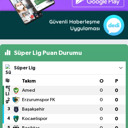
Süper Lig Puan Durumu
Süper Lig
#
Takım
O
P
1
Amed
0
0
2
Erzurumspor FK
0
0
3
Başakşehir
0
0
4
Kocaelispor
0
0
5