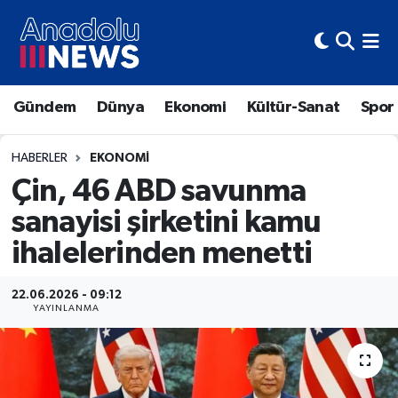
Hava Durumu
Gündem
Dünya
Ekonomi
Kültür-Sanat
Spor
Trafik Durumu
Süper Lig Puan Durumu ve Fikstür
HABERLER
EKONOMI
Çin, 46 ABD savunma
Tüm Manşetler
sanayisi şirketini kamu
ihalelerinden menetti
Son Dakika Haberleri
Haber Arşivi
22.06.2026 - 09:12
YAYINLANMA