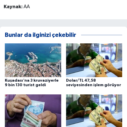
Kaynak:
AA
Bunlar da ilginizi çekebilir
Kuşadası'na 3 kruvaziyerle
Dolar/TL 47,58
9 bin 130 turist geldi
seviyesinden işlem görüyor