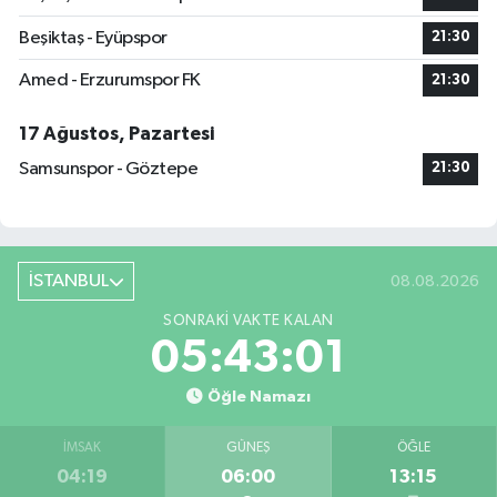
Beşiktaş - Eyüpspor
21:30
Amed - Erzurumspor FK
21:30
17 Ağustos, Pazartesi
Samsunspor - Göztepe
21:30
İSTANBUL
08.08.2026
SONRAKI VAKTE KALAN
05:43:00
Öğle Namazı
İMSAK
GÜNEŞ
ÖĞLE
04:19
06:00
13:15