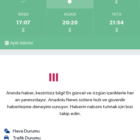
İKINDI
AKŞAM
YATSI
17:07
20:20
21:54
Aylık Vakitler
Anında haber, kesintisiz bilgi! En güncel ve özgün içeriklerle her
an yanınızdayız. Anadolu News sizlere hızlı ve güvenilir
haberleşme deneyimi sunuyor. Haberin nabzını tutmak için bizi
takip edin.
Hava Durumu
Trafik Durumu