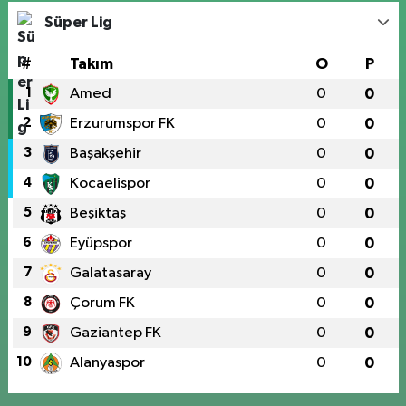
Süper Lig
#
Takım
O
P
1
Amed
0
0
2
Erzurumspor FK
0
0
3
Başakşehir
0
0
4
Kocaelispor
0
0
5
Beşiktaş
0
0
6
Eyüpspor
0
0
7
Galatasaray
0
0
8
Çorum FK
0
0
9
Gaziantep FK
0
0
10
Alanyaspor
0
0