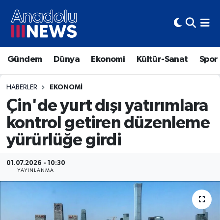
Hava Durumu
Gündem
Dünya
Ekonomi
Kültür-Sanat
Spor
Trafik Durumu
Süper Lig Puan Durumu ve Fikstür
HABERLER
EKONOMI
Çin'de yurt dışı yatırımlara
Tüm Manşetler
kontrol getiren düzenleme
yürürlüğe girdi
Son Dakika Haberleri
Haber Arşivi
01.07.2026 - 10:30
YAYINLANMA