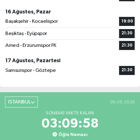
16 Ağustos, Pazar
Başakşehir - Kocaelispor
19:00
Beşiktaş - Eyüpspor
21:30
Amed - Erzurumspor FK
21:30
17 Ağustos, Pazartesi
Samsunspor - Göztepe
21:30
İSTANBUL
08.08.2026
SONRAKI VAKTE KALAN
03:09:58
Öğle Namazı