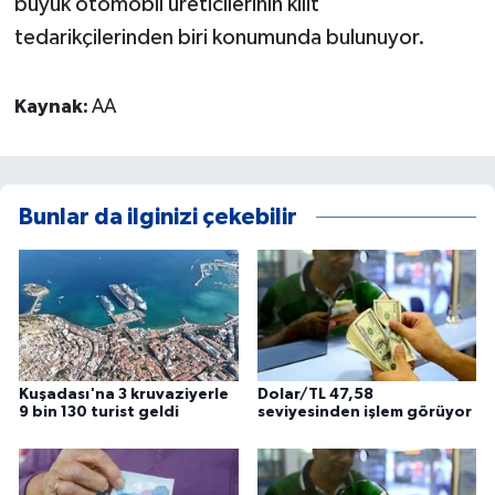
büyük otomobil üreticilerinin kilit
tedarikçilerinden biri konumunda bulunuyor.
Kaynak:
AA
Bunlar da ilginizi çekebilir
Kuşadası'na 3 kruvaziyerle
Dolar/TL 47,58
9 bin 130 turist geldi
seviyesinden işlem görüyor