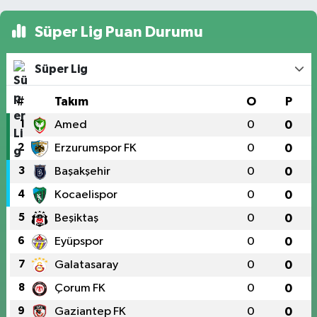
Süper Lig Puan Durumu
Süper Lig
#
Takım
O
P
1
Amed
0
0
2
Erzurumspor FK
0
0
3
Başakşehir
0
0
4
Kocaelispor
0
0
5
Beşiktaş
0
0
6
Eyüpspor
0
0
7
Galatasaray
0
0
8
Çorum FK
0
0
9
Gaziantep FK
0
0