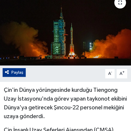
Paylaş
-
+
A
A
Çin'in Dünya yörüngesinde kurduğu Tiengong
Uzay İstasyonu'nda görev yapan taykonot ekibini
Dünya'ya getirecek Şıncou-22 personel mekiğini
uzaya gönderdi.
Çin İnsanlı Uzay Seferleri Ajansından (CMSA)