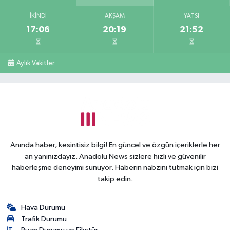
İKINDI
AKŞAM
YATSI
17:06
20:19
21:52
Aylık Vakitler
Anında haber, kesintisiz bilgi! En güncel ve özgün içeriklerle her
an yanınızdayız. Anadolu News sizlere hızlı ve güvenilir
haberleşme deneyimi sunuyor. Haberin nabzını tutmak için bizi
takip edin.
Hava Durumu
Trafik Durumu