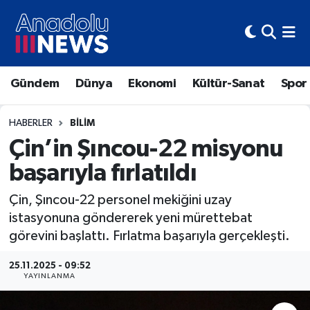
Hava Durumu
Gündem
Dünya
Ekonomi
Kültür-Sanat
Spor
Trafik Durumu
Süper Lig Puan Durumu ve Fikstür
HABERLER
BILIM
Çin’in Şıncou-22 misyonu
Tüm Manşetler
başarıyla fırlatıldı
Son Dakika Haberleri
Çin, Şıncou-22 personel mekiğini uzay
istasyonuna göndererek yeni mürettebat
Haber Arşivi
görevini başlattı. Fırlatma başarıyla gerçekleşti.
25.11.2025 - 09:52
YAYINLANMA