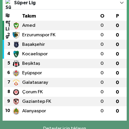
Süper Lig
#
Takım
O
P
1
Amed
0
0
2
Erzurumspor FK
0
0
3
Başakşehir
0
0
4
Kocaelispor
0
0
5
Beşiktaş
0
0
6
Eyüpspor
0
0
7
Galatasaray
0
0
8
Çorum FK
0
0
9
Gaziantep FK
0
0
10
Alanyaspor
0
0
Detaylar için tıklayın