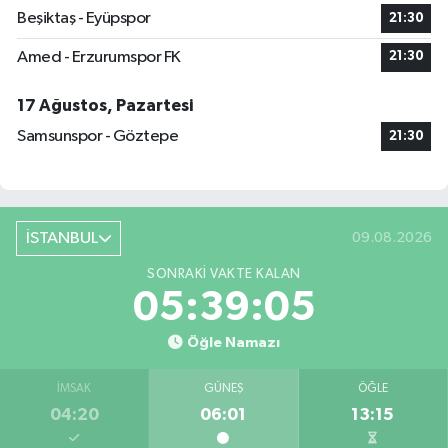
Beşiktaş - Eyüpspor
21:30
Amed - Erzurumspor FK
21:30
17 Ağustos, Pazartesi
Samsunspor - Göztepe
21:30
İSTANBUL
09.08.2026
SONRAKI VAKTE KALAN
05:39:04
Öğle Namazı
İMSAK
GÜNEŞ
ÖĞLE
04:20
06:01
13:15