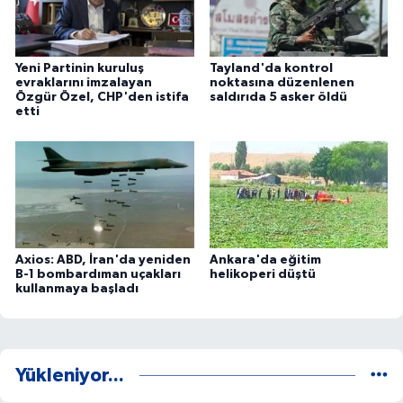
Yeni Partinin kuruluş
Tayland'da kontrol
evraklarını imzalayan
noktasına düzenlenen
Özgür Özel, CHP'den istifa
saldırıda 5 asker öldü
etti
Axios: ABD, İran'da yeniden
Ankara'da eğitim
B-1 bombardıman uçakları
helikoperi düştü
kullanmaya başladı
Yükleniyor...