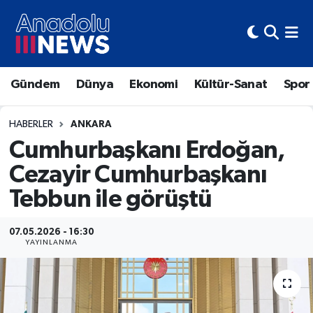
Hava Durumu
Gündem
Dünya
Ekonomi
Kültür-Sanat
Spor
Trafik Durumu
Süper Lig Puan Durumu ve Fikstür
HABERLER
ANKARA
Cumhurbaşkanı Erdoğan,
Tüm Manşetler
Cezayir Cumhurbaşkanı
Tebbun ile görüştü
Son Dakika Haberleri
Haber Arşivi
07.05.2026 - 16:30
YAYINLANMA