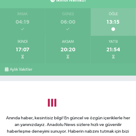
İkindi Namazı
İMSAK
GÜNEŞ
ÖĞLE
04:19
06:00
13:15
İKINDI
AKŞAM
YATSI
17:07
20:20
21:54
Aylık Vakitler
Anında haber, kesintisiz bilgi! En güncel ve özgün içeriklerle her
an yanınızdayız. Anadolu News sizlere hızlı ve güvenilir
haberleşme deneyimi sunuyor. Haberin nabzını tutmak için bizi