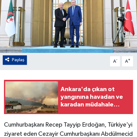
Paylaş
-
+
A
A
Ankara'da çıkan ot
yangınına havadan ve
karadan müdahale
ediliyor
Cumhurbaşkanı Recep Tayyip Erdoğan, Türkiye'yi
ziyaret eden Cezayir Cumhurbaşkanı Abdülmecid