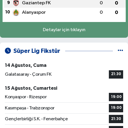
9
Gaziantep FK
0
0
10
Alanyaspor
0
0
Detaylar için tıklayın
Süper Lig Fikstür
14 Ağustos, Cuma
Galatasaray - Çorum FK
21:30
15 Ağustos, Cumartesi
Konyaspor - Rizespor
19:00
Kasımpaşa - Trabzonspor
19:00
Gençlerbirliği S.K. - Fenerbahçe
21:30