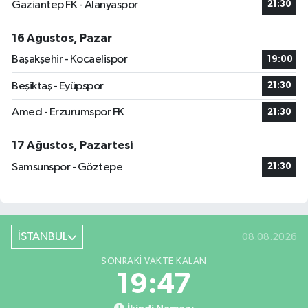
Gaziantep FK - Alanyaspor
21:30
16 Ağustos, Pazar
Başakşehir - Kocaelispor
19:00
Beşiktaş - Eyüpspor
21:30
Amed - Erzurumspor FK
21:30
17 Ağustos, Pazartesi
Samsunspor - Göztepe
21:30
İSTANBUL
08.08.2026
SONRAKI VAKTE KALAN
19:46