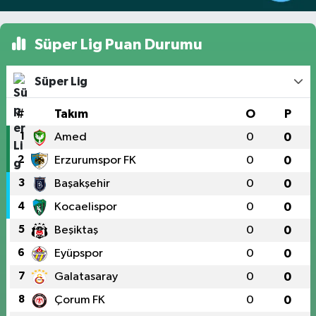
Süper Lig Puan Durumu
Süper Lig
#
Takım
O
P
1
Amed
0
0
2
Erzurumspor FK
0
0
3
Başakşehir
0
0
4
Kocaelispor
0
0
5
Beşiktaş
0
0
6
Eyüpspor
0
0
7
Galatasaray
0
0
8
Çorum FK
0
0