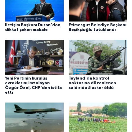
İletişim Başkanı Duran'dan
Etimesgut Belediye Başkanı
dikkat çeken makale
Beşikçioğlu tutuklandı
Yeni Partinin kuruluş
Tayland'da kontrol
evraklarını imzalayan
noktasına düzenlenen
Özgür Özel, CHP'den istifa
saldırıda 5 asker öldü
etti