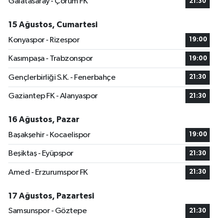
Galatasaray - Çorum FK
21:30
15 Ağustos, Cumartesi
Konyaspor - Rizespor
19:00
Kasımpaşa - Trabzonspor
19:00
Gençlerbirliği S.K. - Fenerbahçe
21:30
Gaziantep FK - Alanyaspor
21:30
16 Ağustos, Pazar
Başakşehir - Kocaelispor
19:00
Beşiktaş - Eyüpspor
21:30
Amed - Erzurumspor FK
21:30
17 Ağustos, Pazartesi
Samsunspor - Göztepe
21:30