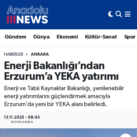
Hava Durumu
Gündem
Dünya
Ekonomi
Kültür-Sanat
Spor
Trafik Durumu
Süper Lig Puan Durumu ve Fikstür
HABERLER
ANKARA
Enerji Bakanlığı’ndan
Tüm Manşetler
Erzurum’a YEKA yatırımı
Son Dakika Haberleri
Enerji ve Tabii Kaynaklar Bakanlığı, yenilenebilir
enerji yatırımlarını güçlendirmek amacıyla
Haber Arşivi
Erzurum’da yeni bir YEKA alanı belirledi.
13.11.2025 - 08:43
YAYINLANMA