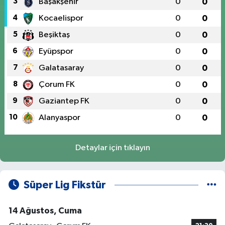
3
Başakşehir
0
0
4
Kocaelispor
0
0
5
Beşiktaş
0
0
6
Eyüpspor
0
0
7
Galatasaray
0
0
8
Çorum FK
0
0
9
Gaziantep FK
0
0
10
Alanyaspor
0
0
Detaylar için tıklayın
Süper Lig Fikstür
14 Ağustos, Cuma