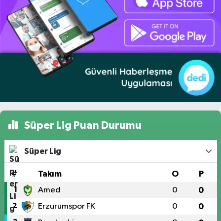
Süper Lig Puan Durumu
Süper Lig
#
Takım
O
P
1
Amed
0
0
2
Erzurumspor FK
0
0