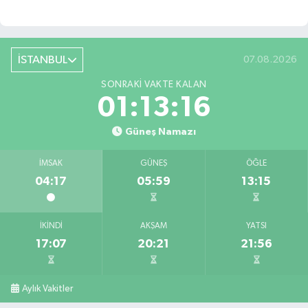
İSTANBUL
07.08.2026
SONRAKI VAKTE KALAN
01:13:15
Güneş Namazı
İMSAK
GÜNEŞ
ÖĞLE
04:17
05:59
13:15
İKINDI
AKŞAM
YATSI
17:07
20:21
21:56
Aylık Vakitler