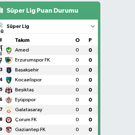
Süper Lig Puan Durumu
Süper Lig
#
Takım
O
P
1
Amed
0
0
2
Erzurumspor FK
0
0
3
Başakşehir
0
0
4
Kocaelispor
0
0
5
Beşiktaş
0
0
6
Eyüpspor
0
0
7
Galatasaray
0
0
8
Çorum FK
0
0
9
Gaziantep FK
0
0