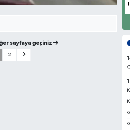
1
iğer sayfaya geçiniz
2
1
G
1
K
K
G
G