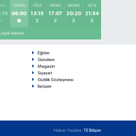
SAK
GÜNEŞ
ÖĞLE
İKINDI
AKŞAM
YATSI
:19
06:00
13:15
17:07
20:20
21:54
Aylık Vakitler
Eğitim
Gündem
Magazin
Siyaset
Gizlilik Sözleşmesi
İletişim
Haber Yazılımı:
TE Bilişim