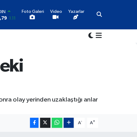
Foto Galeri
Video
Yazarlar
OIN
,79
1.11
AR
36
0.18
RO
10
0.32
LİN
11
0.38
eki
ALTIN
55
0.03
100
9
-14
nra olay yerinden uzaklaştığı anlar
-
+
A
A