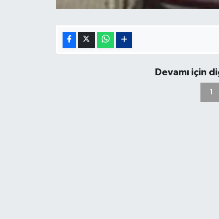
Devamı için d
1