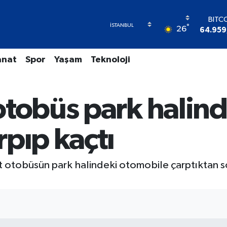
BITC
°
26
64.959
DOL
47,74
anat
Spor
Yaşam
Teknoloji
EU
55,25
STER
64,48
otobüs park halind
GRAM 
6660.
BİST
pıp kaçtı
13.77
t otobüsün park halindeki otomobile çarptıktan so