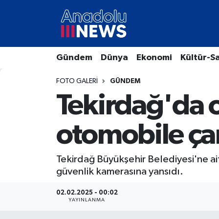
Hava Durumu
Gündem
Dünya
Ekonomi
Kültür-S
Trafik Durumu
FOTO GALERI
GÜNDEM
Süper Lig Puan Durumu ve Fikstür
Tekirdağ'da 
Tüm Manşetler
otomobile çar
Son Dakika Haberleri
Tekirdağ Büyükşehir Belediyesi'ne ai
Haber Arşivi
güvenlik kamerasına yansıdı.
02.02.2025 - 00:02
YAYINLANMA