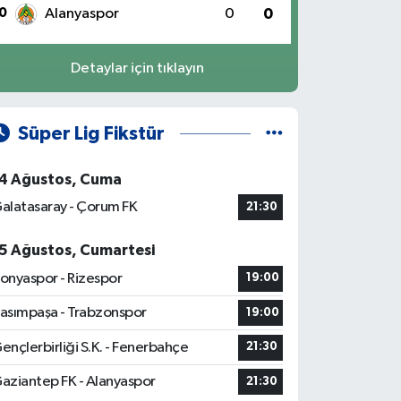
0
Alanyaspor
0
0
Detaylar için tıklayın
Süper Lig Fikstür
4 Ağustos, Cuma
alatasaray - Çorum FK
21:30
5 Ağustos, Cumartesi
onyaspor - Rizespor
19:00
asımpaşa - Trabzonspor
19:00
ençlerbirliği S.K. - Fenerbahçe
21:30
aziantep FK - Alanyaspor
21:30