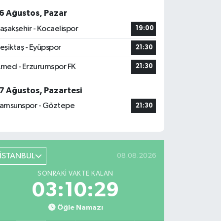
6 Ağustos, Pazar
aşakşehir - Kocaelispor
19:00
eşiktaş - Eyüpspor
21:30
med - Erzurumspor FK
21:30
7 Ağustos, Pazartesi
amsunspor - Göztepe
21:30
İSTANBUL
08.08.2026
SONRAKI VAKTE KALAN
03:10:28
Öğle Namazı