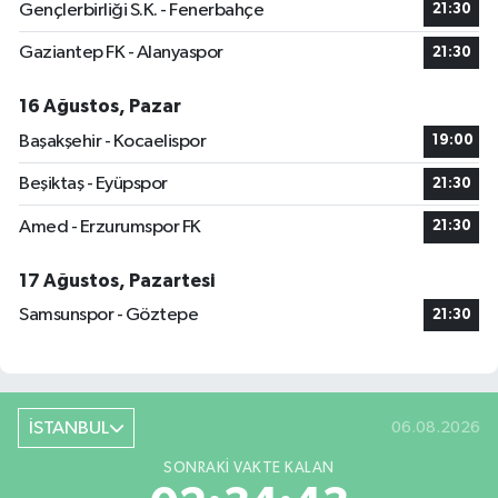
Gençlerbirliği S.K. - Fenerbahçe
21:30
Gaziantep FK - Alanyaspor
21:30
16 Ağustos, Pazar
Başakşehir - Kocaelispor
19:00
Beşiktaş - Eyüpspor
21:30
Amed - Erzurumspor FK
21:30
17 Ağustos, Pazartesi
Samsunspor - Göztepe
21:30
İSTANBUL
06.08.2026
SONRAKI VAKTE KALAN