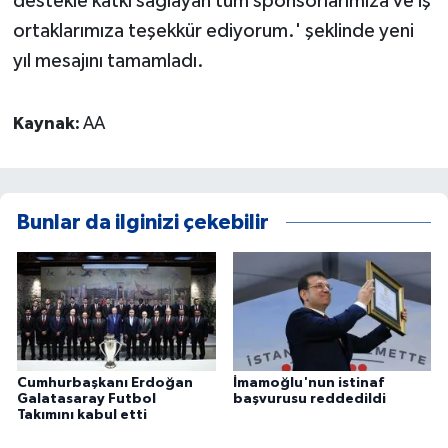
destekle katkı sağlayan tüm sponsorlarımıza ve iş
ortaklarımıza teşekkür ediyorum.' şeklinde yeni
yıl mesajını tamamladı.
Kaynak:
AA
Bunlar da ilginizi çekebilir
Cumhurbaşkanı Erdoğan
İmamoğlu'nun istinaf
Galatasaray Futbol
başvurusu reddedildi
Takımını kabul etti