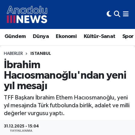
Hava Durumu
Gündem
Dünya
Ekonomi
Kültür-Sanat
Spor
Trafik Durumu
Süper Lig Puan Durumu ve Fikstür
HABERLER
ISTANBUL
İbrahim
Tüm Manşetler
Hacıosmanoğlu'ndan yeni
yıl mesajı
Son Dakika Haberleri
TFF Başkanı İbrahim Ethem Hacıosmanoğlu, yeni
Haber Arşivi
yıl mesajında Türk futbolunda birlik, adalet ve milli
değerler vurgusu yaptı.
31.12.2025 - 15:04
YAYINLANMA