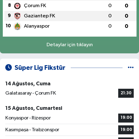
8
Çorum FK
0
0
9
Gaziantep FK
0
0
10
Alanyaspor
0
0
Detaylar için tıklayın
Süper Lig Fikstür
14 Ağustos, Cuma
Galatasaray - Çorum FK
21:30
15 Ağustos, Cumartesi
Konyaspor - Rizespor
19:00
Kasımpaşa - Trabzonspor
19:00