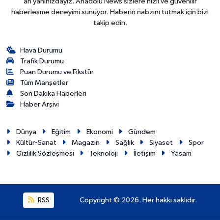
an yanınızdayız. Anadolu News sizlere hızlı ve güvenilir
haberleşme deneyimi sunuyor. Haberin nabzını tutmak için bizi
takip edin.
Hava Durumu
Trafik Durumu
Puan Durumu ve Fikstür
Tüm Manşetler
Son Dakika Haberleri
Haber Arşivi
Dünya
Eğitim
Ekonomi
Gündem
Kültür-Sanat
Magazin
Sağlık
Siyaset
Spor
Gizlilik Sözleşmesi
Teknoloji
İletişim
Yaşam
RSS
Copyright © 2026. Her hakkı saklıdır.