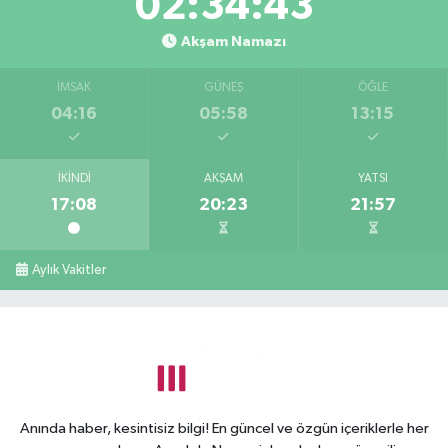
02:34:43
Akşam Namazı
İMSAK
GÜNEŞ
ÖĞLE
04:16
05:58
13:15
İKINDI
AKŞAM
YATSI
17:08
20:23
21:57
Aylık Vakitler
Anında haber, kesintisiz bilgi! En güncel ve özgün içeriklerle her