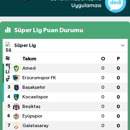
Süper Lig Puan Durumu
Süper Lig
#
Takım
O
P
1
Amed
0
0
2
Erzurumspor FK
0
0
3
Başakşehir
0
0
4
Kocaelispor
0
0
5
Beşiktaş
0
0
6
Eyüpspor
0
0
7
Galatasaray
0
0