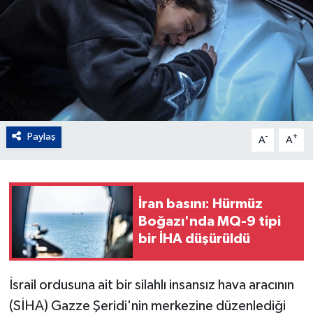
Paylaş
-
+
A
A
İran basını: Hürmüz
Boğazı'nda MQ-9 tipi
bir İHA düşürüldü
İsrail ordusuna ait bir silahlı insansız hava aracının
(SİHA) Gazze Şeridi'nin merkezine düzenlediği