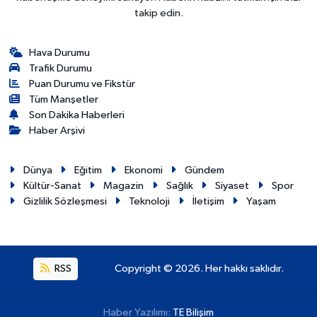
takip edin.
Hava Durumu
Trafik Durumu
Puan Durumu ve Fikstür
Tüm Manşetler
Son Dakika Haberleri
Haber Arşivi
Dünya
Eğitim
Ekonomi
Gündem
Kültür-Sanat
Magazin
Sağlık
Siyaset
Spor
Gizlilik Sözleşmesi
Teknoloji
İletişim
Yaşam
RSS
Copyright © 2026. Her hakkı saklıdır.
Haber Yazılımı:
TE Bilişim