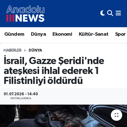
Hava Durumu
Gündem
Dünya
Ekonomi
Kültür-Sanat
Spor
Trafik Durumu
Süper Lig Puan Durumu ve Fikstür
HABERLER
DÜNYA
İsrail, Gazze Şeridi'nde
Tüm Manşetler
ateşkesi ihlal ederek 1
Filistinliyi öldürdü
Son Dakika Haberleri
Haber Arşivi
01.07.2026 - 14:40
YAYINLANMA