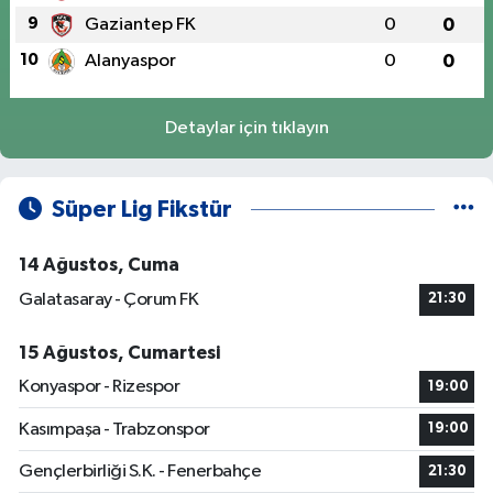
9
Gaziantep FK
0
0
10
Alanyaspor
0
0
Detaylar için tıklayın
Süper Lig Fikstür
14 Ağustos, Cuma
Galatasaray - Çorum FK
21:30
15 Ağustos, Cumartesi
Konyaspor - Rizespor
19:00
Kasımpaşa - Trabzonspor
19:00
Gençlerbirliği S.K. - Fenerbahçe
21:30