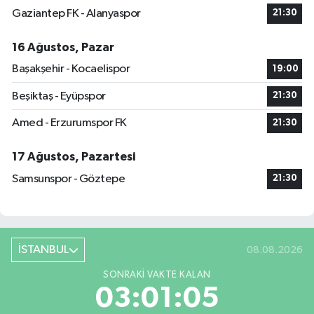
Gaziantep FK - Alanyaspor
21:30
16 Ağustos, Pazar
Başakşehir - Kocaelispor
19:00
Beşiktaş - Eyüpspor
21:30
Amed - Erzurumspor FK
21:30
17 Ağustos, Pazartesi
Samsunspor - Göztepe
21:30
İSTANBUL
08.08.2026
SONRAKI VAKTE KALAN
03:01:04