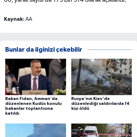
66, yaralı sayısı ise 173 bin 514 olarak açıklandı.
Kaynak:
AA
Bunlar da ilginizi çekebilir
Bakan Fidan, Amman'da
Rusya'nın Kiev'de
düzenlenen Kudüs konulu
düzenlediği saldırılarda 14
bakanlar toplantısına
kişi öldü
katıldı