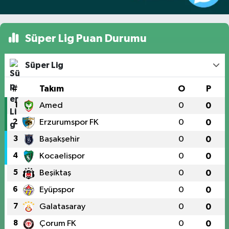
Süper Lig Puan Durumu
Süper Lig
#
Takım
O
P
1
Amed
0
0
2
Erzurumspor FK
0
0
3
Başakşehir
0
0
4
Kocaelispor
0
0
5
Beşiktaş
0
0
6
Eyüpspor
0
0
7
Galatasaray
0
0
8
Çorum FK
0
0