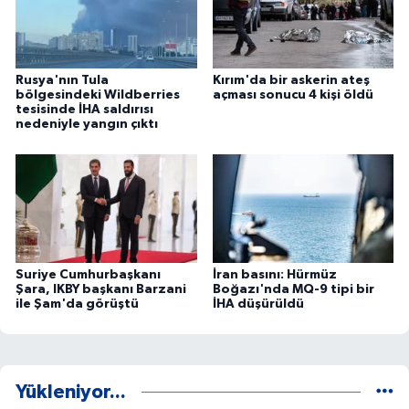
Rusya'nın Tula
Kırım'da bir askerin ateş
bölgesindeki Wildberries
açması sonucu 4 kişi öldü
tesisinde İHA saldırısı
nedeniyle yangın çıktı
Suriye Cumhurbaşkanı
İran basını: Hürmüz
Şara, IKBY başkanı Barzani
Boğazı'nda MQ-9 tipi bir
ile Şam'da görüştü
İHA düşürüldü
Yükleniyor...