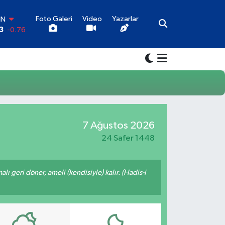
Foto Galeri
Video
Yazarlar
IN
3
-0.76
R
9
0.17
O
5
0.01
İN
7
0.02
LTIN
1
1.44
7 Ağustos 2026
00
7
64
24 Safer 1448
malı geri döner, ameli (kendisiyle) kalır. (Hadis-i