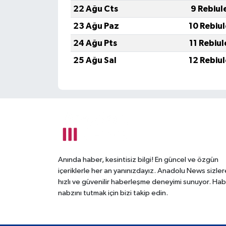
22 Ağu Cts
9 Rebiul
23 Ağu Paz
10 Rebiu
24 Ağu Pts
11 Rebiu
25 Ağu Sal
12 Rebiu
Anında haber, kesintisiz bilgi! En güncel ve özgün
içeriklerle her an yanınızdayız. Anadolu News sizler
hızlı ve güvenilir haberleşme deneyimi sunuyor. Hab
nabzını tutmak için bizi takip edin.