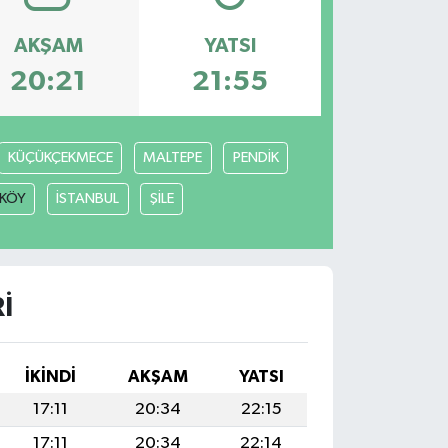
AKŞAM
YATSI
20:21
21:55
KÜÇÜKÇEKMECE
MALTEPE
PENDİK
KÖY
İSTANBUL
ŞİLE
I
İKINDI
AKŞAM
YATSI
17:11
20:34
22:15
17:11
20:34
22:14