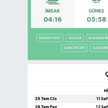
İMSAK
GÜNEŞ
04:16
05:58
ARNAVUTKOY
AVCILAR
BAŞAKŞEHİ
SANCAKTEPE
SULTANBE
H
25 Tem Cts
11 Sa
26 Tem Paz
12 Sa