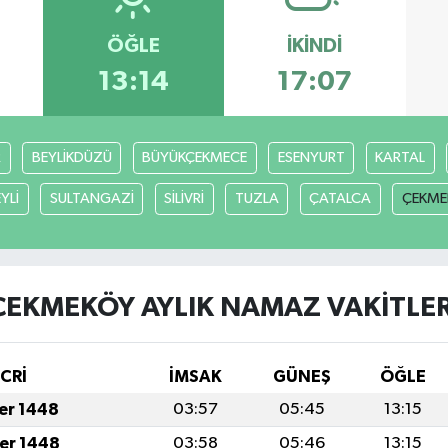
ÖĞLE
İKINDI
13:14
17:07
R
BEYLİKDÜZÜ
BÜYÜKÇEKMECE
ESENYURT
KARTAL
YLİ
SULTANGAZİ
SİLİVRİ
TUZLA
ÇATALCA
ÇEKME
ÇEKMEKÖY AYLIK NAMAZ VAKITLER
İCRİ
İMSAK
GÜNEŞ
ÖĞLE
fer 1448
03:57
05:45
13:15
fer 1448
03:58
05:46
13:15