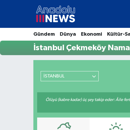
Hava Durumu
Gündem
Dünya
Ekonomi
Kültür-S
Trafik Durumu
İstanbul Çekmeköy Namaz
Süper Lig Puan Durumu ve Fikstür
Tüm Manşetler
İSTANBUL
Son Dakika Haberleri
Haber Arşivi
Ölüyü (kabre kadar) üç şey takip eder: Âile fertle