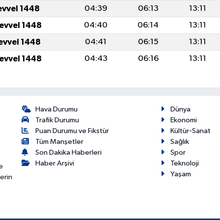
evvel 1448
04:39
06:13
13:11
levvel 1448
04:40
06:14
13:11
levvel 1448
04:41
06:15
13:11
levvel 1448
04:43
06:16
13:11
Hava Durumu
Dünya
Trafik Durumu
Ekonomi
Puan Durumu ve Fikstür
Kültür-Sanat
Tüm Manşetler
Sağlık
Son Dakika Haberleri
Spor
Haber Arşivi
Teknoloji
e
Yaşam
erin