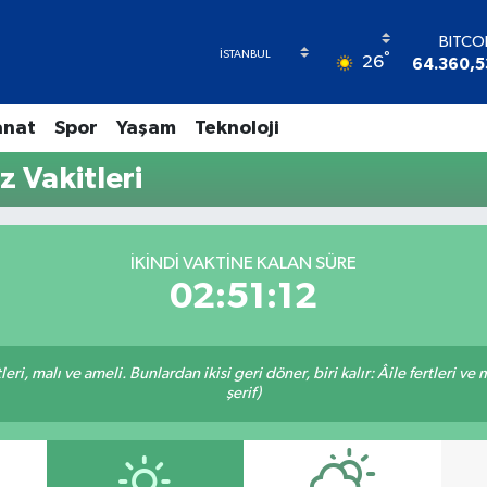
BITCO
°
26
64.360,5
DOLA
47,706
anat
Spor
Yaşam
Teknoloji
EUR
55,026
 Vakitleri
STERL
64,189
GRAM A
6574.8
İKINDI VAKTINE KALAN SÜRE
BİST1
02:51:12
13.88
ri, malı ve ameli. Bunlardan ikisi geri döner, biri kalır: Âile fertleri ve 
şerif)