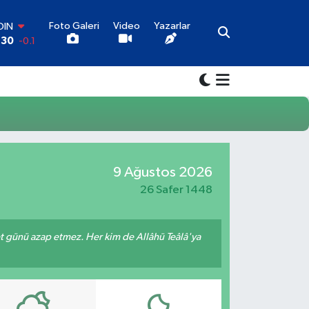
Foto Galeri
Video
Yazarlar
OIN
,30
-0.1
AR
36
0.18
RO
10
0.32
LİN
11
0.38
ALTIN
.55
0
9 Ağustos 2026
100
79
-14
26 Safer 1448
met günü azap etmez. Her kim de Allâhü Teâlâ'ya