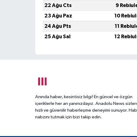
22 Ağu Cts
9 Rebiul
23 Ağu Paz
10 Rebiu
24 Ağu Pts
11 Rebiu
25 Ağu Sal
12 Rebiu
Anında haber, kesintisiz bilgi! En güncel ve özgün
içeriklerle her an yanınızdayız. Anadolu News sizler
hızlı ve güvenilir haberleşme deneyimi sunuyor. Hab
nabzını tutmak için bizi takip edin.