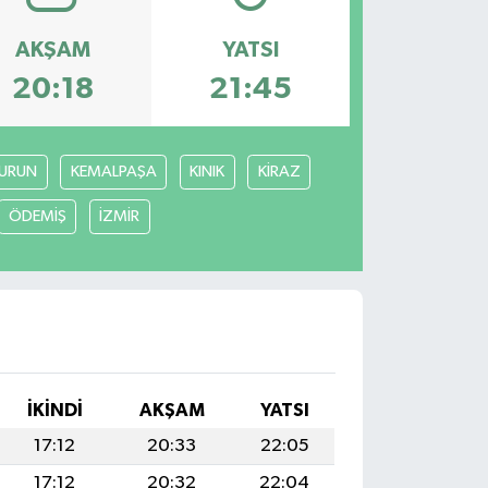
AKŞAM
YATSI
20:18
21:45
URUN
KEMALPAŞA
KINIK
KİRAZ
ÖDEMİŞ
İZMİR
İKINDI
AKŞAM
YATSI
17:12
20:33
22:05
17:12
20:32
22:04