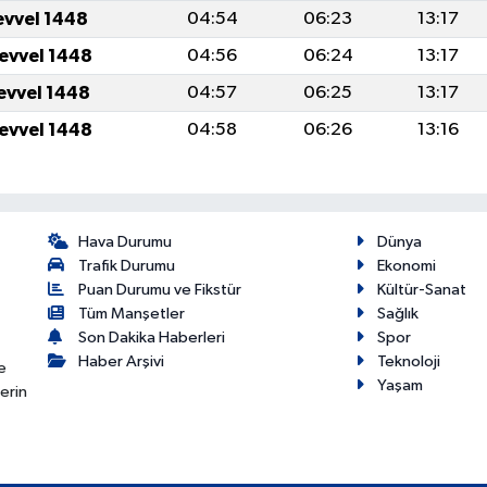
evvel 1448
04:54
06:23
13:17
levvel 1448
04:56
06:24
13:17
levvel 1448
04:57
06:25
13:17
levvel 1448
04:58
06:26
13:16
Hava Durumu
Dünya
Trafik Durumu
Ekonomi
Puan Durumu ve Fikstür
Kültür-Sanat
Tüm Manşetler
Sağlık
Son Dakika Haberleri
Spor
Haber Arşivi
Teknoloji
e
Yaşam
erin