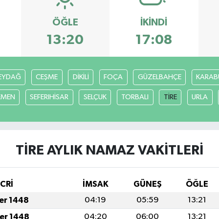
ÖĞLE
İKINDI
13:20
17:08
EYDAĞ
CEŞME
DİKİLİ
FOÇA
GÜZELBAHÇE
KARAB
EMEN
SEFERIHİSAR
SELÇUK
TORBALI
TİRE
URLA
TİRE AYLIK NAMAZ VAKITLERI
İCRİ
İMSAK
GÜNEŞ
ÖĞLE
fer 1448
04:19
05:59
13:21
fer 1448
04:20
06:00
13:21