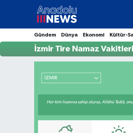
Hava Durumu
Gündem
Dünya
Ekonomi
Kültür-S
Trafik Durumu
İzmir Tire Namaz Vakitler
Süper Lig Puan Durumu ve Fikstür
Tüm Manşetler
İZMİR
Son Dakika Haberleri
Haber Arşivi
Her kim lisanına sahip olursa, Allâhü Teâlâ, o