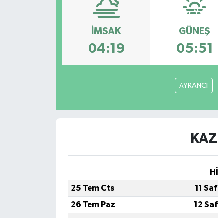
İMSAK
GÜNEŞ
04:19
05:51
AYRANCI
KAZ
H
25 Tem Cts
11 Sa
26 Tem Paz
12 Sa