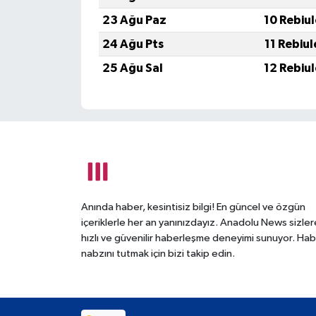
23 Ağu Paz
10 Rebiu
24 Ağu Pts
11 Rebiu
25 Ağu Sal
12 Rebiu
Anında haber, kesintisiz bilgi! En güncel ve özgün
içeriklerle her an yanınızdayız. Anadolu News sizler
hızlı ve güvenilir haberleşme deneyimi sunuyor. Hab
nabzını tutmak için bizi takip edin.