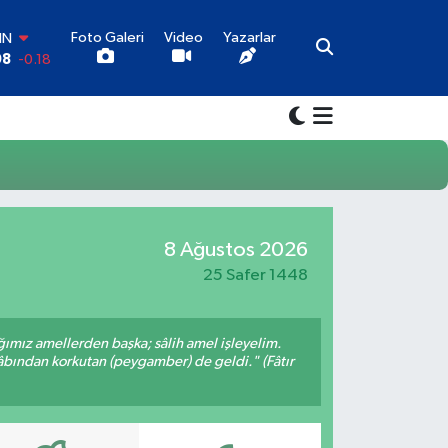
Foto Galeri
Video
Yazarlar
IN
08
-0.18
AR
6
0.18
O
0
0.32
İN
1
0.38
LTIN
5
0.03
8 Ağustos 2026
00
9
-14
25 Safer 1448
ığımız amellerden başka; sâlih amel işleyelim.
bından korkutan (peygamber) de geldi." (Fâtır