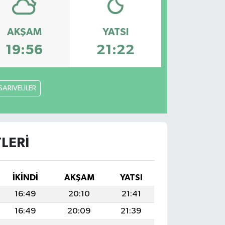
AKŞAM
YATSI
19:56
21:22
SARIVELİLER
LERI
İKINDI
AKŞAM
YATSI
16:49
20:10
21:41
16:49
20:09
21:39