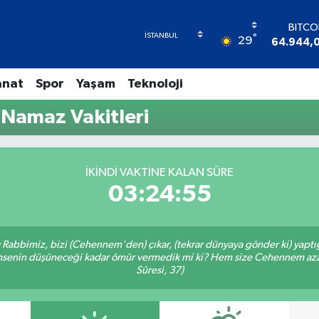
BITCO
°
29
64.944,
DOL
47,743
anat
Spor
Yaşam
Teknoloji
EUR
55,251
Namaz Vakitleri
STERL
64,481
GRAM A
6660.5
İKINDI VAKTINE KALAN SÜRE
BİST1
03:24:55
13.77
Ey Rabbimiz, bizi (Cehennem'den) çıkar, (tekrar dünyaya gönder ki) yapt
 kimsenin düşüneceği kadar ömür vermedik mi ki? Hem size Cehennem azâ
Sûresi, 37)