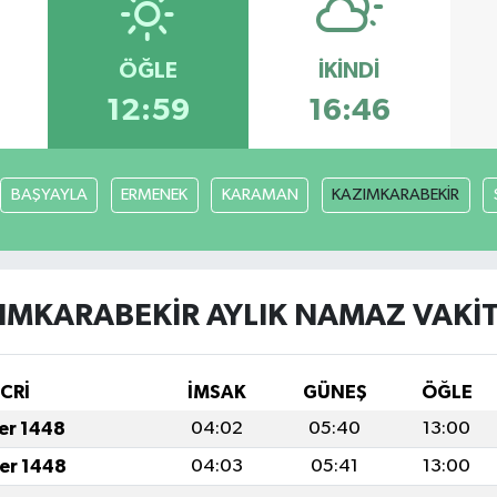
ÖĞLE
İKINDI
12:59
16:46
BAŞYAYLA
ERMENEK
KARAMAN
KAZIMKARABEKİR
IMKARABEKİR AYLIK NAMAZ VAKIT
İCRİ
İMSAK
GÜNEŞ
ÖĞLE
fer 1448
04:02
05:40
13:00
fer 1448
04:03
05:41
13:00