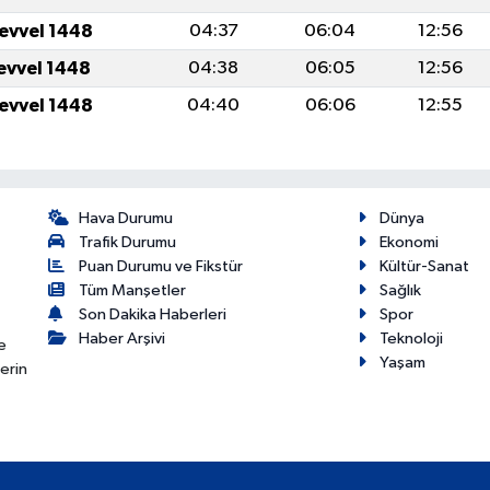
levvel 1448
04:37
06:04
12:56
levvel 1448
04:38
06:05
12:56
levvel 1448
04:40
06:06
12:55
Hava Durumu
Dünya
Trafik Durumu
Ekonomi
Puan Durumu ve Fikstür
Kültür-Sanat
Tüm Manşetler
Sağlık
Son Dakika Haberleri
Spor
Haber Arşivi
Teknoloji
e
Yaşam
erin