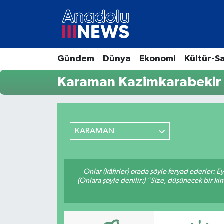
Hava Durumu
Gündem
Dünya
Ekonomi
Kültür-S
Trafik Durumu
Karaman Kazimkarabekir 
Süper Lig Puan Durumu ve Fikstür
Tüm Manşetler
KARAMAN
Son Dakika Haberleri
Haber Arşivi
Onlar (kâfirler) orada şöyle feryad ederler: 
(Onlara şöyle denilir:) "Size, düşünecek bir