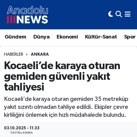
Hava Durumu
Gündem
Dünya
Ekonomi
Kültür-Sanat
Spor
Trafik Durumu
Süper Lig Puan Durumu ve Fikstür
HABERLER
ANKARA
Kocaeli’de karaya oturan
Tüm Manşetler
gemiden güvenli yakıt
tahliyesi
Son Dakika Haberleri
Kocaeli’de karaya oturan gemiden 35 metreküp
Haber Arşivi
yakıt sızıntı olmadan tahliye edildi. Ekipler çevre
kirliliğini önlemek için hızlı müdahalede bulundu.
03.10.2025 - 11:33
YAYINLANMA