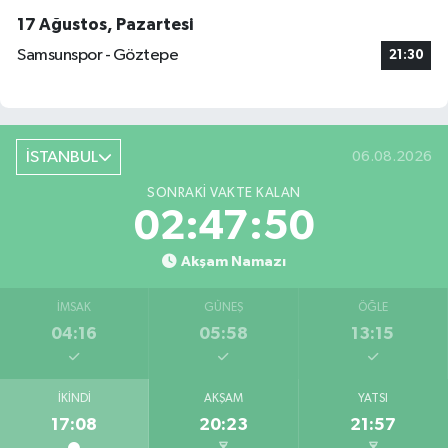
17 Ağustos, Pazartesi
Samsunspor - Göztepe
21:30
İSTANBUL
06.08.2026
SONRAKI VAKTE KALAN
02:47:49
Akşam Namazı
İMSAK
GÜNEŞ
ÖĞLE
04:16
05:58
13:15
İKINDI
AKŞAM
YATSI
17:08
20:23
21:57