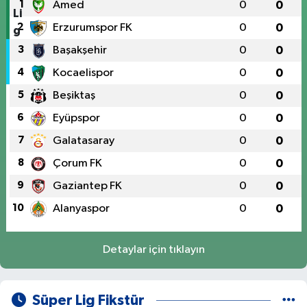
1
Amed
0
0
2
Erzurumspor FK
0
0
3
Başakşehir
0
0
4
Kocaelispor
0
0
5
Beşiktaş
0
0
6
Eyüpspor
0
0
7
Galatasaray
0
0
8
Çorum FK
0
0
9
Gaziantep FK
0
0
10
Alanyaspor
0
0
Detaylar için tıklayın
Süper Lig Fikstür