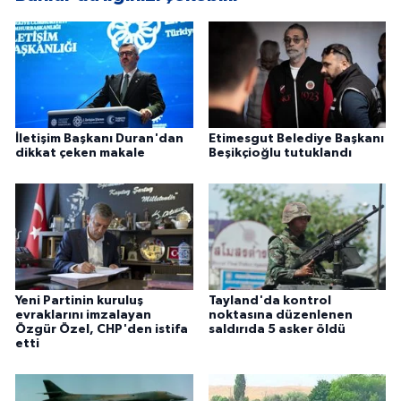
İletişim Başkanı Duran'dan
Etimesgut Belediye Başkanı
dikkat çeken makale
Beşikçioğlu tutuklandı
Yeni Partinin kuruluş
Tayland'da kontrol
evraklarını imzalayan
noktasına düzenlenen
Özgür Özel, CHP'den istifa
saldırıda 5 asker öldü
etti