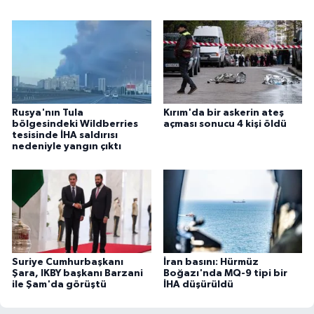
Rusya'nın Tula
Kırım'da bir askerin ateş
bölgesindeki Wildberries
açması sonucu 4 kişi öldü
tesisinde İHA saldırısı
nedeniyle yangın çıktı
Suriye Cumhurbaşkanı
İran basını: Hürmüz
Şara, IKBY başkanı Barzani
Boğazı'nda MQ-9 tipi bir
ile Şam'da görüştü
İHA düşürüldü