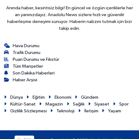
Anında haber, kesintisiz bilgi! En güncel ve özgün içeriklerle her
an yanınızdayız. Anadolu News sizlere hızlı ve güvenilir
haberleşme deneyimi sunuyor. Haberin nabzını tutmak için bizi
takip edin.
Hava Durumu
Trafik Durumu
Puan Durumu ve Fikstür
Tüm Manşetler
Son Dakika Haberleri
Haber Arşivi
Dünya
Eğitim
Ekonomi
Gündem
Kültür-Sanat
Magazin
Sağlık
Siyaset
Spor
Gizlilik Sözleşmesi
Teknoloji
İletişim
Yaşam