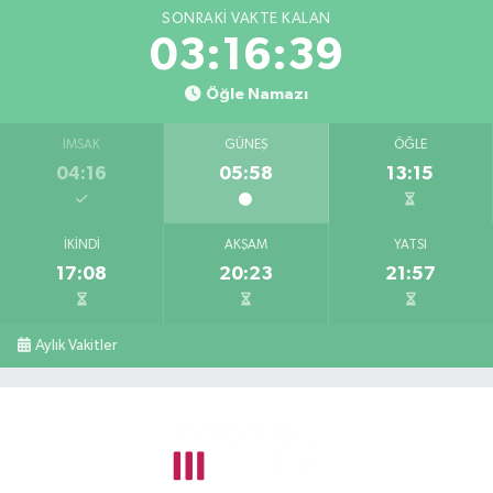
SONRAKI VAKTE KALAN
03:16:39
Öğle Namazı
İMSAK
GÜNEŞ
ÖĞLE
04:16
05:58
13:15
İKINDI
AKŞAM
YATSI
17:08
20:23
21:57
Aylık Vakitler