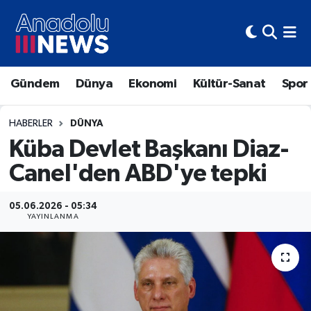
Hava Durumu
Gündem
Dünya
Ekonomi
Kültür-Sanat
Spor
Trafik Durumu
Süper Lig Puan Durumu ve Fikstür
HABERLER
DÜNYA
Küba Devlet Başkanı Diaz-
Tüm Manşetler
Canel'den ABD'ye tepki
Son Dakika Haberleri
05.06.2026 - 05:34
YAYINLANMA
Haber Arşivi