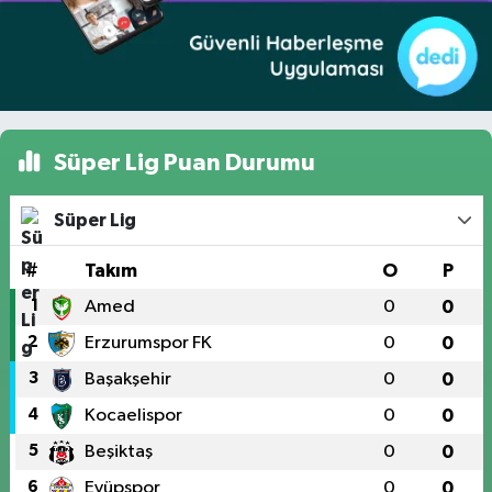
Süper Lig Puan Durumu
Süper Lig
#
Takım
O
P
1
Amed
0
0
2
Erzurumspor FK
0
0
3
Başakşehir
0
0
4
Kocaelispor
0
0
5
Beşiktaş
0
0
6
Eyüpspor
0
0