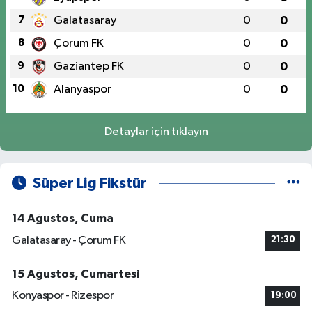
7
Galatasaray
0
0
8
Çorum FK
0
0
9
Gaziantep FK
0
0
10
Alanyaspor
0
0
Detaylar için tıklayın
Süper Lig Fikstür
14 Ağustos, Cuma
Galatasaray - Çorum FK
21:30
15 Ağustos, Cumartesi
Konyaspor - Rizespor
19:00