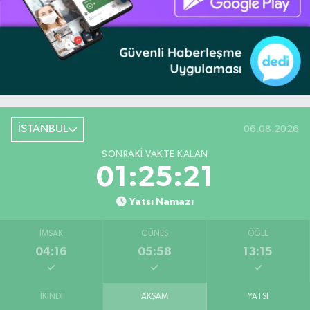
İSTANBUL
06.08.2026
SONRAKI VAKTE KALAN
01:25:20
Yatsı Namazı
İMSAK
GÜNEŞ
ÖĞLE
04:16
05:58
13:15
İKINDI
AKŞAM
YATSI