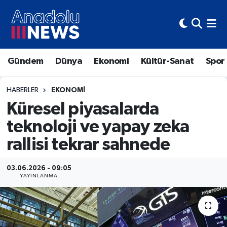
Hava Durumu
Gündem
Dünya
Ekonomi
Kültür-Sanat
Spor
Trafik Durumu
Süper Lig Puan Durumu ve Fikstür
HABERLER
EKONOMI
Küresel piyasalarda
Tüm Manşetler
teknoloji ve yapay zeka
rallisi tekrar sahnede
Son Dakika Haberleri
Haber Arşivi
03.06.2026 - 09:05
YAYINLANMA