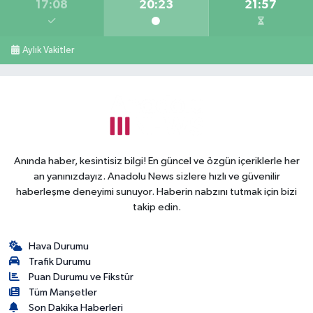
17:08
20:23
21:57
Aylık Vakitler
Anında haber, kesintisiz bilgi! En güncel ve özgün içeriklerle her
an yanınızdayız. Anadolu News sizlere hızlı ve güvenilir
haberleşme deneyimi sunuyor. Haberin nabzını tutmak için bizi
takip edin.
Hava Durumu
Trafik Durumu
Puan Durumu ve Fikstür
Tüm Manşetler
Son Dakika Haberleri