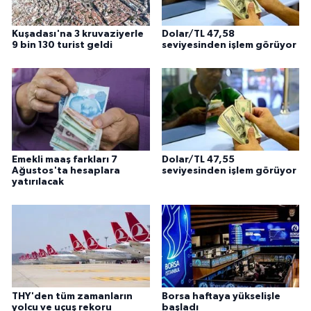
Kuşadası'na 3 kruvaziyerle
Dolar/TL 47,58
9 bin 130 turist geldi
seviyesinden işlem görüyor
Emekli maaş farkları 7
Dolar/TL 47,55
Ağustos'ta hesaplara
seviyesinden işlem görüyor
yatırılacak
THY'den tüm zamanların
Borsa haftaya yükselişle
yolcu ve uçuş rekoru
başladı