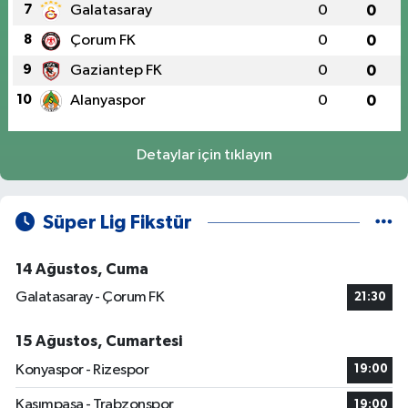
7
Galatasaray
0
0
8
Çorum FK
0
0
9
Gaziantep FK
0
0
10
Alanyaspor
0
0
Detaylar için tıklayın
Süper Lig Fikstür
14 Ağustos, Cuma
Galatasaray - Çorum FK
21:30
15 Ağustos, Cumartesi
Konyaspor - Rizespor
19:00
Kasımpaşa - Trabzonspor
19:00