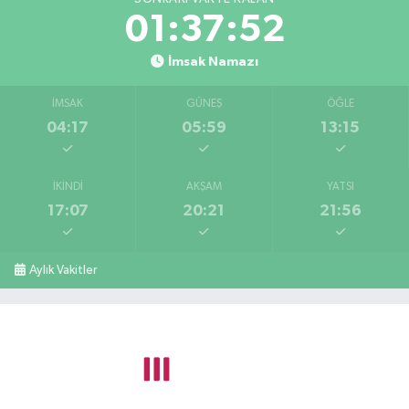
01:37:52
İmsak Namazı
İMSAK
GÜNEŞ
ÖĞLE
04:17
05:59
13:15
İKINDI
AKŞAM
YATSI
17:07
20:21
21:56
Aylık Vakitler