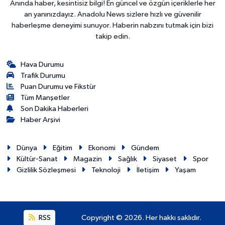
Anında haber, kesintisiz bilgi! En güncel ve özgün içeriklerle her
an yanınızdayız. Anadolu News sizlere hızlı ve güvenilir
haberleşme deneyimi sunuyor. Haberin nabzını tutmak için bizi
takip edin.
Hava Durumu
Trafik Durumu
Puan Durumu ve Fikstür
Tüm Manşetler
Son Dakika Haberleri
Haber Arşivi
Dünya
Eğitim
Ekonomi
Gündem
Kültür-Sanat
Magazin
Sağlık
Siyaset
Spor
Gizlilik Sözleşmesi
Teknoloji
İletişim
Yaşam
RSS
Copyright © 2026. Her hakkı saklıdır.