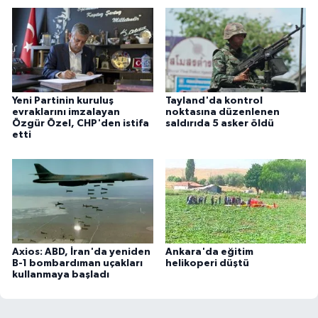
Yeni Partinin kuruluş
Tayland'da kontrol
evraklarını imzalayan
noktasına düzenlenen
Özgür Özel, CHP'den istifa
saldırıda 5 asker öldü
etti
Axios: ABD, İran'da yeniden
Ankara'da eğitim
B-1 bombardıman uçakları
helikoperi düştü
kullanmaya başladı