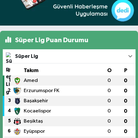
Süper Lig Puan Durumu
Süper Lig
#
Takım
O
P
1
Amed
0
0
2
Erzurumspor FK
0
0
3
Başakşehir
0
0
4
Kocaelispor
0
0
5
Beşiktaş
0
0
6
Eyüpspor
0
0