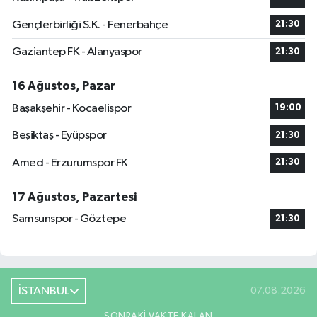
Gençlerbirliği S.K. - Fenerbahçe
21:30
Gaziantep FK - Alanyaspor
21:30
16 Ağustos, Pazar
Başakşehir - Kocaelispor
19:00
Beşiktaş - Eyüpspor
21:30
Amed - Erzurumspor FK
21:30
17 Ağustos, Pazartesi
Samsunspor - Göztepe
21:30
İSTANBUL
07.08.2026
SONRAKI VAKTE KALAN