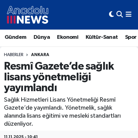
Hava Durumu
Gündem
Dünya
Ekonomi
Kültür-Sanat
Spor
Trafik Durumu
Süper Lig Puan Durumu ve Fikstür
HABERLER
ANKARA
Resmî Gazete’de sağlık
Tüm Manşetler
lisans yönetmeliği
yayımlandı
Son Dakika Haberleri
Sağlık Hizmetleri Lisans Yönetmeliği Resmî
Haber Arşivi
Gazete’de yayımlandı. Yönetmelik, sağlık
alanında lisans eğitimi ve mesleki standartları
düzenliyor.
11.11.2025 - 10:41