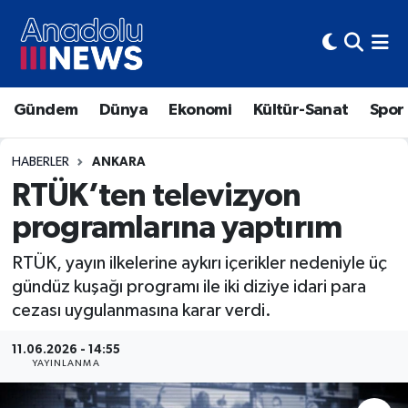
Hava Durumu
Gündem
Dünya
Ekonomi
Kültür-Sanat
Spor
Trafik Durumu
Süper Lig Puan Durumu ve Fikstür
HABERLER
ANKARA
RTÜK’ten televizyon
Tüm Manşetler
programlarına yaptırım
Son Dakika Haberleri
RTÜK, yayın ilkelerine aykırı içerikler nedeniyle üç
gündüz kuşağı programı ile iki diziye idari para
Haber Arşivi
cezası uygulanmasına karar verdi.
11.06.2026 - 14:55
YAYINLANMA