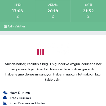
İKINDI
AKŞAM
YATSI
17:06
20:19
21:52
Aylık Vakitler
Anında haber, kesintisiz bilgi! En güncel ve özgün içeriklerle her
an yanınızdayız. Anadolu News sizlere hızlı ve güvenilir
haberleşme deneyimi sunuyor. Haberin nabzını tutmak için bizi
takip edin.
Hava Durumu
Trafik Durumu
Puan Durumu ve Fikstür