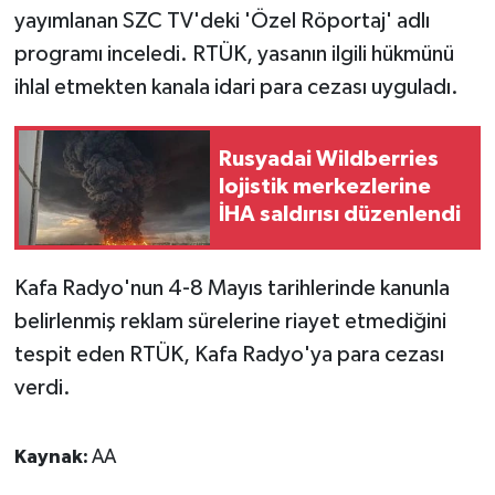
yayımlanan SZC TV'deki 'Özel Röportaj' adlı
programı inceledi. RTÜK, yasanın ilgili hükmünü
ihlal etmekten kanala idari para cezası uyguladı.
Rusyadai Wildberries
lojistik merkezlerine
İHA saldırısı düzenlendi
Kafa Radyo'nun 4-8 Mayıs tarihlerinde kanunla
belirlenmiş reklam sürelerine riayet etmediğini
tespit eden RTÜK, Kafa Radyo'ya para cezası
verdi.
Kaynak:
AA