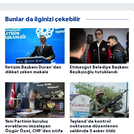
Bunlar da ilginizi çekebilir
İletişim Başkanı Duran'dan
Etimesgut Belediye Başkanı
dikkat çeken makale
Beşikçioğlu tutuklandı
Yeni Partinin kuruluş
Tayland'da kontrol
evraklarını imzalayan
noktasına düzenlenen
Özgür Özel, CHP'den istifa
saldırıda 5 asker öldü