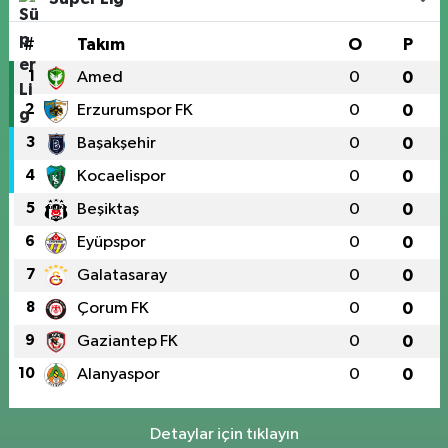
#
Takım
O
P
1
Amed
0
0
2
Erzurumspor FK
0
0
3
Başakşehir
0
0
4
Kocaelispor
0
0
5
Beşiktaş
0
0
6
Eyüpspor
0
0
7
Galatasaray
0
0
8
Çorum FK
0
0
9
Gaziantep FK
0
0
10
Alanyaspor
0
0
Detaylar için tıklayın