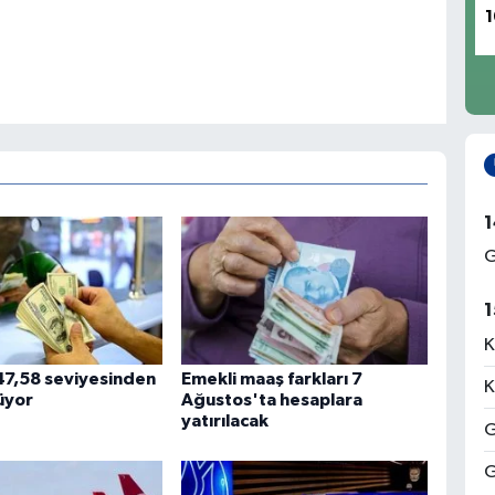
1
1
G
1
K
47,58 seviyesinden
Emekli maaş farkları 7
K
üyor
Ağustos'ta hesaplara
yatırılacak
G
G