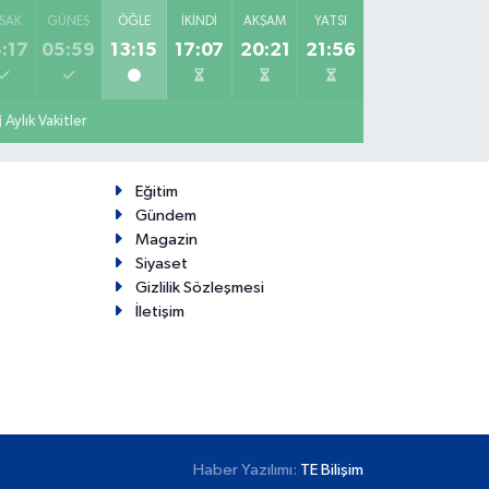
SAK
GÜNEŞ
ÖĞLE
İKINDI
AKŞAM
YATSI
:17
05:59
13:15
17:07
20:21
21:56
Aylık Vakitler
Eğitim
Gündem
Magazin
Siyaset
Gizlilik Sözleşmesi
İletişim
Haber Yazılımı:
TE Bilişim