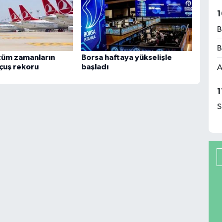
1
B
B
tüm zamanların
Borsa haftaya yükselişle
uçuş rekoru
başladı
A
1
S