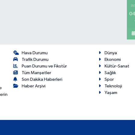
İM
04
Hava Durumu
Dünya
Trafik Durumu
Ekonomi
Puan Durumu ve Fikstür
Kültür-Sanat
Tüm Manşetler
Sağlık
Son Dakika Haberleri
Spor
Haber Arşivi
Teknoloji
e
Yaşam
erin