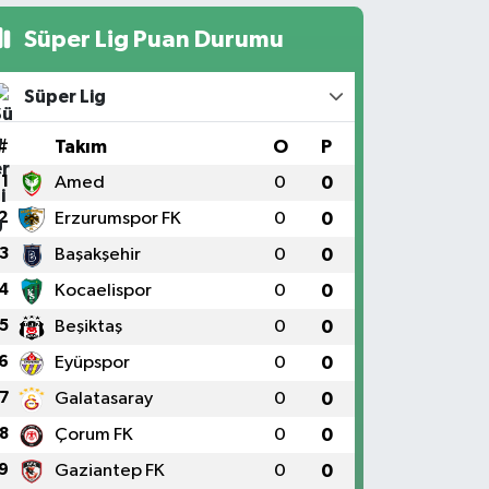
Süper Lig Puan Durumu
Süper Lig
#
Takım
O
P
1
Amed
0
0
2
Erzurumspor FK
0
0
3
Başakşehir
0
0
4
Kocaelispor
0
0
5
Beşiktaş
0
0
6
Eyüpspor
0
0
7
Galatasaray
0
0
8
Çorum FK
0
0
9
Gaziantep FK
0
0