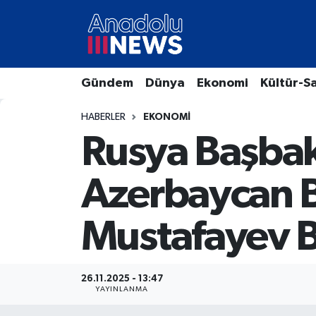
Hava Durumu
Gündem
Dünya
Ekonomi
Kültür-S
Trafik Durumu
HABERLER
EKONOMI
Süper Lig Puan Durumu ve Fikstür
Rusya Başbak
Tüm Manşetler
Azerbaycan B
Son Dakika Haberleri
Mustafayev 
Haber Arşivi
26.11.2025 - 13:47
YAYINLANMA