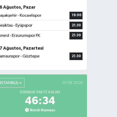
6 Ağustos, Pazar
aşakşehir - Kocaelispor
19:00
eşiktaş - Eyüpspor
21:30
med - Erzurumspor FK
21:30
7 Ağustos, Pazartesi
amsunspor - Göztepe
21:30
İSTANBUL
07.08.2026
SONRAKI VAKTE KALAN
46:33
İkindi Namazı