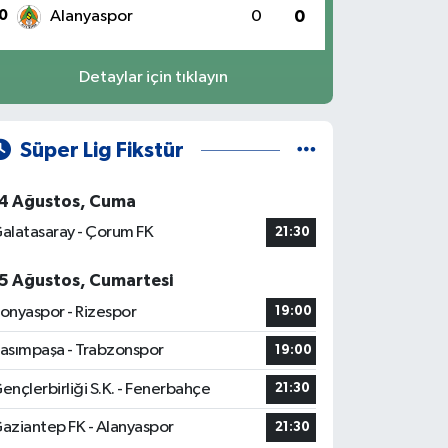
0
Alanyaspor
0
0
Detaylar için tıklayın
Süper Lig Fikstür
4 Ağustos, Cuma
alatasaray - Çorum FK
21:30
5 Ağustos, Cumartesi
onyaspor - Rizespor
19:00
asımpaşa - Trabzonspor
19:00
ençlerbirliği S.K. - Fenerbahçe
21:30
aziantep FK - Alanyaspor
21:30