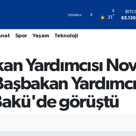
BITC
°
31
65.130
DOL
47,71
anat
Spor
Yaşam
Teknoloji
EU
55,16
STER
64,40
an Yardımcısı Nov
GRAM 
6618.
BİST
aşbakan Yardımcı
13.7
Bakü'de görüştü