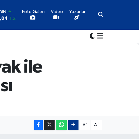
Foto Galeri
Video
Yazarlar
OIN
,04
1.2
AR
06
0.17
RO
52
0.27
LİN
46
0.35
ak ile
ALTIN
49
2.12
100
sı
73
-19
-
+
A
A