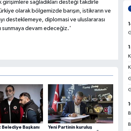
girişimlere sağladıkları desteği takdirle
ürkiye olarak bölgemizde barışın, istikrarın ve
ayı desteklemeye, diplomasi ve uluslararası
1
tkı sunmaya devam edeceğiz.'
G
1
K
K
G
G
1
B
B
 Belediye Başkanı
Yeni Partinin kuruluş