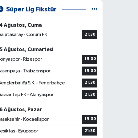
Süper Lig Fikstür
4 Ağustos, Cuma
alatasaray - Çorum FK
21:30
5 Ağustos, Cumartesi
onyaspor - Rizespor
19:00
asımpaşa - Trabzonspor
19:00
ençlerbirliği S.K. - Fenerbahçe
21:30
aziantep FK - Alanyaspor
21:30
6 Ağustos, Pazar
aşakşehir - Kocaelispor
19:00
eşiktaş - Eyüpspor
21:30