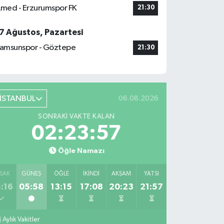
med - Erzurumspor FK
21:30
7 Ağustos, Pazartesi
amsunspor - Göztepe
21:30
İSTANBUL
06.08.2026
SONRAKI VAKTE KALAN
02:23:57
Öğle Namazı
SAK
GÜNEŞ
ÖĞLE
İKINDI
AKŞAM
YATSI
:16
05:58
13:15
17:08
20:23
21:57
Aylık Vakitler