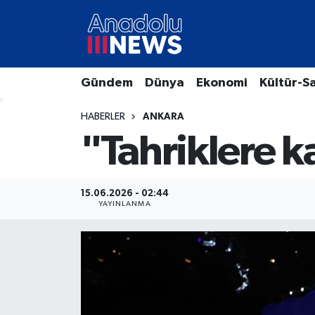
Hava Durumu
Gündem
Dünya
Ekonomi
Kültür-S
Trafik Durumu
HABERLER
ANKARA
Süper Lig Puan Durumu ve Fikstür
"Tahriklere k
Tüm Manşetler
15.06.2026 - 02:44
Son Dakika Haberleri
YAYINLANMA
Haber Arşivi