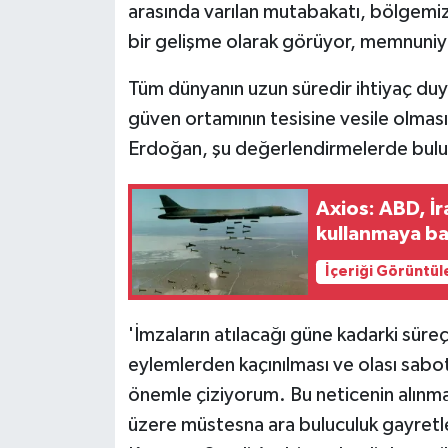
arasında varılan mutabakatı, bölgemiz
bir gelişme olarak görüyor, memnuniyet
Tüm dünyanın uzun süredir ihtiyaç duy
güven ortamının tesisine vesile olmas
Erdoğan, şu değerlendirmelerde bul
Axios: ABD, İ
kullanmaya ba
İçeriği Görüntül
'İmzaların atılacağı güne kadarki süre
eylemlerden kaçınılması ve olası sabotaj
önemle çiziyorum. Bu neticenin alınmas
üzere müstesna ara buluculuk gayretle