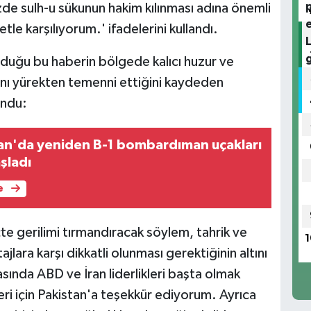
de sulh-u sükunun hakim kılınması adına önemli
le karşılıyorum.' ifadelerini kullandı.
duğu bu haberin bölgede kalıcı huzur ve
ını yürekten temenni ettiğini kaydeden
undu:
ran'da yeniden B-1 bombardıman uçakları
şladı
e
çte gerilimi tırmandıracak söylem, tahrik ve
1
lara karşı dikkatli olunması gerektiğinin altını
ında ABD ve İran liderlikleri başta olmak
ri için Pakistan'a teşekkür ediyorum. Ayrıca