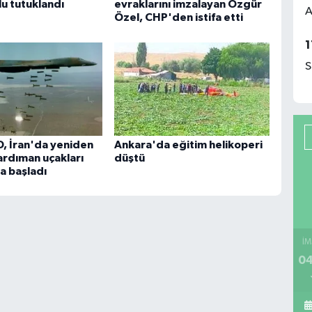
lu tutuklandı
evraklarını imzalayan Özgür
A
Özel, CHP'den istifa etti
1
S
D, İran'da yeniden
Ankara'da eğitim helikoperi
rdıman uçakları
düştü
a başladı
İM
04