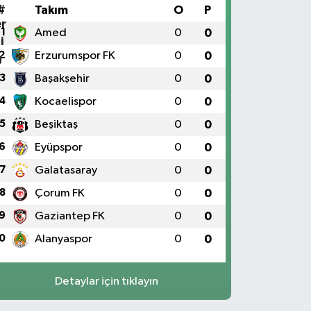
#
Takım
O
P
1
Amed
0
0
2
Erzurumspor FK
0
0
3
Başakşehir
0
0
4
Kocaelispor
0
0
5
Beşiktaş
0
0
6
Eyüpspor
0
0
7
Galatasaray
0
0
8
Çorum FK
0
0
9
Gaziantep FK
0
0
0
Alanyaspor
0
0
Detaylar için tıklayın