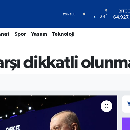
BITC
°
24
64.927
DOL
47,597
anat
Spor
Yaşam
Teknoloji
EUR
55,133
STER
64,253
arşı dikkatli olunm
GRAM A
6527.8
BİST
13.7
Y