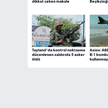
dikkat çeken makale
Beşikçioğ
Tayland'da kontrol noktasına
Axios: AB
düzenlenen saldırıda 5 asker
B-1 bomba
öldü
kullanmay