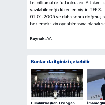
tescilli amatör futbolcuların A takım l
yazılabileceği düzenlenmiştir. TFF 3. L
01.01.2005 ve daha sonra doğmuş ama
beklemeksizin oynatılmasına olanak sa
Kaynak:
AA
Bunlar da ilginizi çekebilir
Cumhurbaşkanı Erdoğan
İmamoğlu'