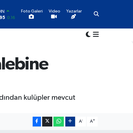
Foto Galeri
Video
Yazarlar
OIN
95
0.16
AR
704
0
O
6
-0.08
LİN
143
0
alebine
LTIN
87
0.12
100
9
70
ardından kulüpler mevcut
-
+
A
A