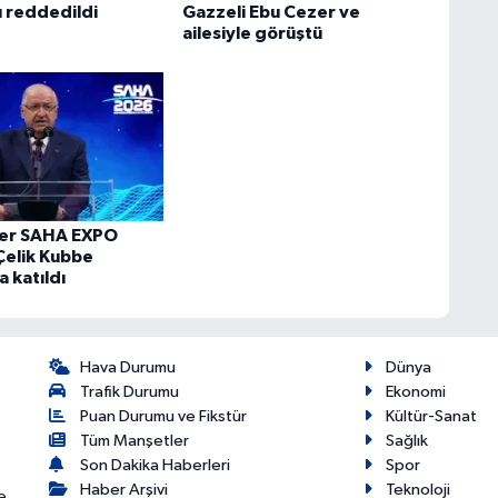
 reddedildi
Gazzeli Ebu Cezer ve
ailesiyle görüştü
ler SAHA EXPO
elik Kubbe
 katıldı
Hava Durumu
Dünya
Trafik Durumu
Ekonomi
Puan Durumu ve Fikstür
Kültür-Sanat
Tüm Manşetler
Sağlık
Son Dakika Haberleri
Spor
Haber Arşivi
Teknoloji
e