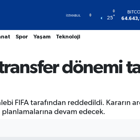
BITC
°
25
64.643,
DOL
47,6
anat
Spor
Yaşam
Teknoloji
EUR
55,040
STER
64,2
 transfer dönemi t
GRAM A
6500.
BİST
13.79
alebi FIFA tarafından reddedildi. Kararın 
a planlamalarına devam edecek.