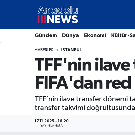
Hava Durumu
Gündem
Dünya
Ekonomi
Kültür-S
Trafik Durumu
HABERLER
ISTANBUL
Süper Lig Puan Durumu ve Fikstür
TFF'nin ilave
Tüm Manşetler
FIFA'dan red
Son Dakika Haberleri
TFF’nin ilave transfer dönemi t
Haber Arşivi
transfer takvimi doğrultusund
17.11.2025 - 16:20
YAYINLANMA