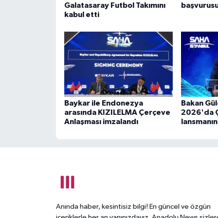
Galatasaray Futbol Takımını
başvurusu
kabul etti
Baykar ile Endonezya
Bakan Gü
arasında KIZILELMA Çerçeve
2026'da Ç
Anlaşması imzalandı
lansmanına
Anında haber, kesintisiz bilgi! En güncel ve özgün
içeriklerle her an yanınızdayız. Anadolu News sizler