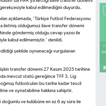
Kasım'da FIFA'ya ilettiği ilave transfer dönemi
rı gerekçesiyle kabul edilmediğini duyurdu.
ılan açıklamada, 'Türkiye Futbol Federasyonu
ya iletmiş olduğumuz ilave transfer dönemi
ihinde göndermiş olduğu cevap yazısı ile
iyle kabul edilmemiştir.' denildi.
İM
 edildiği şekilde oynanacağı vurgulanan
04
ilişkin transfer dönemi 27 Kasım 2025 tarihine
da mevcut statü gereğince TFF 3. Lig
ğmuş futbolcuları bu tarihe kadar tescil
lme ve oynatabilme hakkına sahiptir.
 doğumlu ve kulübüne en az 6 ay süre ile