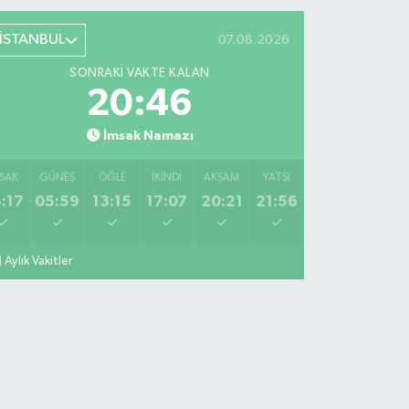
İSTANBUL
07.08.2026
SONRAKI VAKTE KALAN
20:46
İmsak Namazı
SAK
GÜNEŞ
ÖĞLE
İKINDI
AKŞAM
YATSI
:17
05:59
13:15
17:07
20:21
21:56
Aylık Vakitler