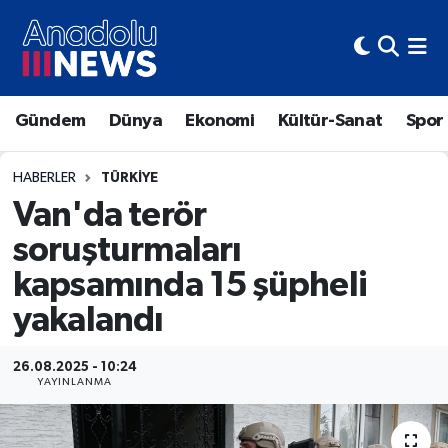
Hava Durumu
Gündem
Dünya
Ekonomi
Kültür-Sanat
Spor
Trafik Durumu
Süper Lig Puan Durumu ve Fikstür
HABERLER
TÜRKIYE
Van'da terör
Tüm Manşetler
soruşturmaları
kapsamında 15 şüpheli
Son Dakika Haberleri
yakalandı
Haber Arşivi
26.08.2025 - 10:24
YAYINLANMA