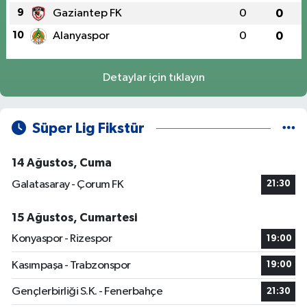
9
Gaziantep FK
0
0
10
Alanyaspor
0
0
Detaylar için tıklayın
Süper Lig Fikstür
14 Ağustos, Cuma
Galatasaray - Çorum FK
21:30
15 Ağustos, Cumartesi
Konyaspor - Rizespor
19:00
Kasımpaşa - Trabzonspor
19:00
Gençlerbirliği S.K. - Fenerbahçe
21:30