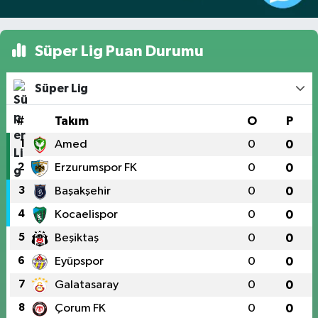
Süper Lig Puan Durumu
Süper Lig
#
Takım
O
P
1
Amed
0
0
2
Erzurumspor FK
0
0
3
Başakşehir
0
0
4
Kocaelispor
0
0
5
Beşiktaş
0
0
6
Eyüpspor
0
0
7
Galatasaray
0
0
8
Çorum FK
0
0