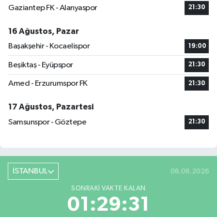
Gaziantep FK - Alanyaspor
21:30
16 Ağustos, Pazar
Başakşehir - Kocaelispor
19:00
Beşiktaş - Eyüpspor
21:30
Amed - Erzurumspor FK
21:30
17 Ağustos, Pazartesi
Samsunspor - Göztepe
21:30
İSTANBUL
08.08.2026
SONRAKI VAKTE KALAN
01:29:30