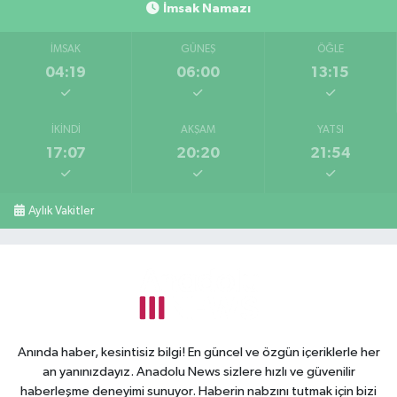
İmsak Namazı
İMSAK
GÜNEŞ
ÖĞLE
04:19
06:00
13:15
İKINDI
AKŞAM
YATSI
17:07
20:20
21:54
Aylık Vakitler
Anında haber, kesintisiz bilgi! En güncel ve özgün içeriklerle her
an yanınızdayız. Anadolu News sizlere hızlı ve güvenilir
haberleşme deneyimi sunuyor. Haberin nabzını tutmak için bizi