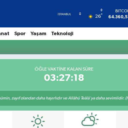
BITCO
°
26
64.360,5
DOLA
47,714
anat
Spor
Yaşam
Teknoloji
EUR
55,0317
STERL
64,246
GRAM A
6574.8
ÖĞLE VAKTINE KALAN SÜRE
BİST1
03:27:18
13.88
min, zayıf olandan daha hayırlıdır ve Allâhü Teâlâ'ya daha sevimlidir. (H