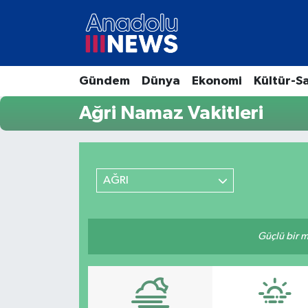
Hava Durumu
Gündem
Dünya
Ekonomi
Kültür-S
Trafik Durumu
Ağri Namaz Vakitleri
Süper Lig Puan Durumu ve Fikstür
Tüm Manşetler
AĞRI
Son Dakika Haberleri
Haber Arşivi
Güçlü bir mü