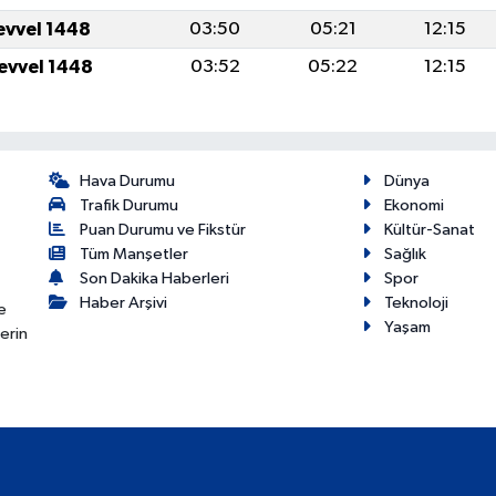
levvel 1448
03:50
05:21
12:15
levvel 1448
03:52
05:22
12:15
Hava Durumu
Dünya
Trafik Durumu
Ekonomi
Puan Durumu ve Fikstür
Kültür-Sanat
Tüm Manşetler
Sağlık
Son Dakika Haberleri
Spor
Haber Arşivi
Teknoloji
e
Yaşam
erin