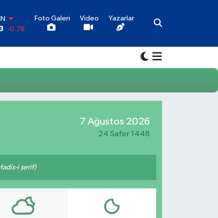
Foto Galeri
Video
Yazarlar
IN
3
-0.76
R
3
0.16
O
-0.02
İN
3
0.07
LTIN
1
1.44
7 Ağustos 2026
00
7
64
24 Safer 1448
adis-i şerif)