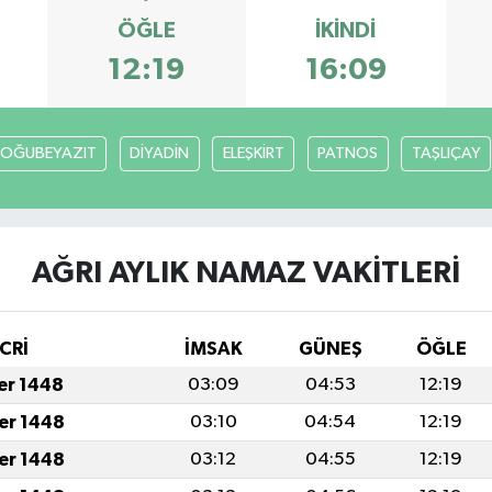
ÖĞLE
İKINDI
12:19
16:09
OĞUBEYAZIT
DİYADİN
ELEŞKİRT
PATNOS
TAŞLIÇAY
AĞRI AYLIK NAMAZ VAKITLERI
CRİ
İMSAK
GÜNEŞ
ÖĞLE
fer 1448
03:09
04:53
12:19
fer 1448
03:10
04:54
12:19
fer 1448
03:12
04:55
12:19