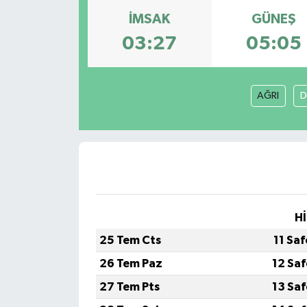
İMSAK
GÜNEŞ
03:27
05:05
AĞRI
D
Hİ
25 Tem Cts
11 Sa
26 Tem Paz
12 Sa
27 Tem Pts
13 Sa