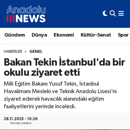
Hava Durumu
Gündem
Dünya
Ekonomi
Kültür-Sanat
Spor
Trafik Durumu
Süper Lig Puan Durumu ve Fikstür
HABERLER
GENEL
Bakan Tekin İstanbul'da bir
Tüm Manşetler
okulu ziyaret etti
Son Dakika Haberleri
Milli Eğitim Bakanı Yusuf Tekin, İstanbul
Havalimanı Mesleki ve Teknik Anadolu Lisesi’ni
Haber Arşivi
ziyaret ederek havacılık alanındaki eğitim
faaliyetlerini yerinde inceledi.
28.11.2025 - 10:26
YAYINLANMA