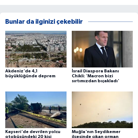
Bunlar da ilginizi çekebilir
Akdeniz'de 4,1
İsrail Diaspora Bakanı
büyüklüğünde deprem
Chikli: 'Macron bizi
sırtımızdan bıçakladı'
Kayseri'de devrilen yolcu
Muğla'nın Seydikemer
otobüsündeki 20 kişi
ilçesinde çıkan orman