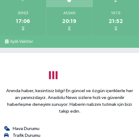
İKINDI
AKŞAM
YATSI
17:06
20:19
21:52
Aylık Vakitler
Anında haber, kesintisiz bilgi! En güncel ve özgün içeriklerle her
an yanınızdayız. Anadolu News sizlere hızlı ve güvenilir
haberleşme deneyimi sunuyor. Haberin nabzını tutmak için bizi
takip edin.
Hava Durumu
Trafik Durumu