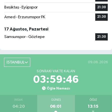
Beşiktaş - Eyüpspor
21:30
Amed - Erzurumspor FK
21:30
17 Ağustos, Pazartesi
Samsunspor - Göztepe
21:30
İSTANBUL
09.08.2026
SONRAKI VAKTE KALAN
03:59:45
Öğle Namazı
İMSAK
GÜNEŞ
ÖĞLE
04:20
06:01
13:15