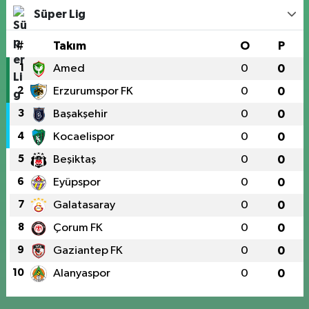
Süper Lig
#
Takım
O
P
1
Amed
0
0
2
Erzurumspor FK
0
0
3
Başakşehir
0
0
4
Kocaelispor
0
0
5
Beşiktaş
0
0
6
Eyüpspor
0
0
7
Galatasaray
0
0
8
Çorum FK
0
0
9
Gaziantep FK
0
0
10
Alanyaspor
0
0