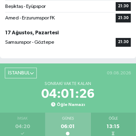
Beşiktaş - Eyüpspor
21:30
Amed - Erzurumspor FK
21:30
17 Ağustos, Pazartesi
Samsunspor - Göztepe
21:30
İSTANBUL
09.08.2026
SONRAKI VAKTE KALAN
04:01:25
Öğle Namazı
İMSAK
GÜNEŞ
ÖĞLE
04:20
06:01
13:15