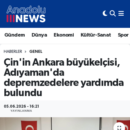
Hava Durumu
Gündem
Dünya
Ekonomi
Kültür-Sanat
Spor
Trafik Durumu
Süper Lig Puan Durumu ve Fikstür
HABERLER
GENEL
Çin'in Ankara büyükelçisi,
Tüm Manşetler
Adıyaman'da
depremzedelere yardımda
Son Dakika Haberleri
bulundu
Haber Arşivi
05.06.2026 - 16:21
YAYINLANMA