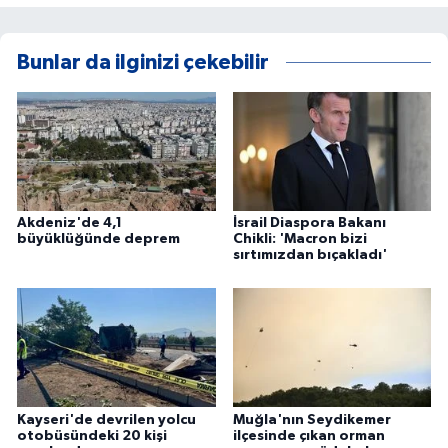
Bunlar da ilginizi çekebilir
Akdeniz'de 4,1
İsrail Diaspora Bakanı
büyüklüğünde deprem
Chikli: 'Macron bizi
sırtımızdan bıçakladı'
Kayseri'de devrilen yolcu
Muğla'nın Seydikemer
otobüsündeki 20 kişi
ilçesinde çıkan orman