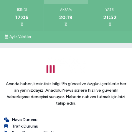
İKINDI
AKŞAM
YATSI
17:06
20:19
21:52
Aylık Vakitler
Anında haber, kesintisiz bilgi! En güncel ve özgün içeriklerle her
an yanınızdayız. Anadolu News sizlere hızlı ve güvenilir
haberleşme deneyimi sunuyor. Haberin nabzını tutmak için bizi
takip edin.
Hava Durumu
Trafik Durumu