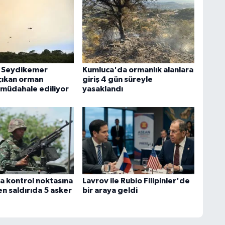
n Seydikemer
Kumluca'da ormanlık alanlara
 çıkan orman
giriş 4 gün süreyle
 müdahale ediliyor
yasaklandı
a kontrol noktasına
Lavrov ile Rubio Filipinler'de
n saldırıda 5 asker
bir araya geldi