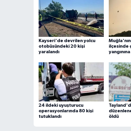
Kayseri'de devrilen yolcu
Muğla'nı
otobüsündeki 20 kişi
ilçesinde
yaralandı
yangınına
24 ildeki uyuşturucu
Tayland'd
operasyonlarında 80 kişi
düzenlene
tutuklandı
öldü