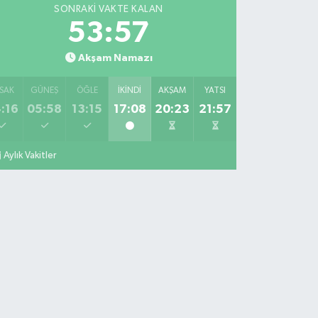
SONRAKI VAKTE KALAN
53:57
Akşam Namazı
SAK
GÜNEŞ
ÖĞLE
İKINDI
AKŞAM
YATSI
:16
05:58
13:15
17:08
20:23
21:57
Aylık Vakitler