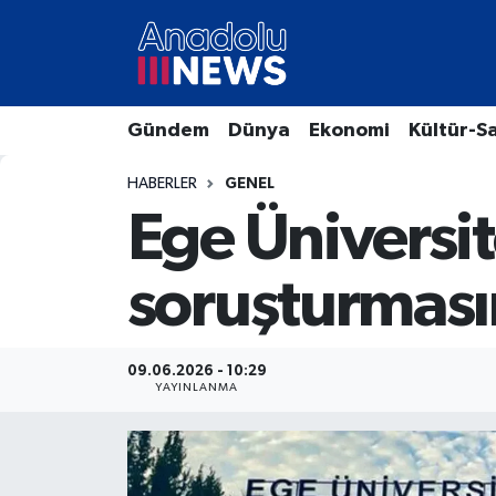
Hava Durumu
Gündem
Dünya
Ekonomi
Kültür-S
Trafik Durumu
HABERLER
GENEL
Süper Lig Puan Durumu ve Fikstür
Ege Üniversit
Tüm Manşetler
soruşturması
Son Dakika Haberleri
Haber Arşivi
09.06.2026 - 10:29
YAYINLANMA