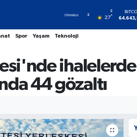
BITC
°
27
64.643,
DOL
47,600
anat
Spor
Yaşam
Teknoloji
EUR
55,025
STER
64,23
esi'nde ihalelerde
GRAM A
6500.
BİST
nda 44 gözaltı
13.79
Y