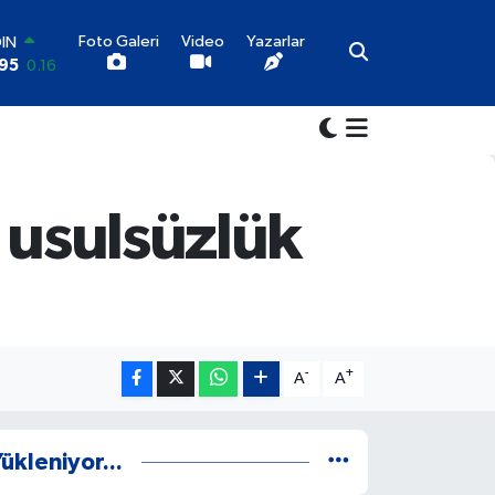
Foto Galeri
Video
Yazarlar
OIN
95
0.16
AR
6
0.06
O
0
0.02
LİN
98
0.2
 usulsüzlük
LTIN
87
0.12
100
9
70
-
+
A
A
ükleniyor...