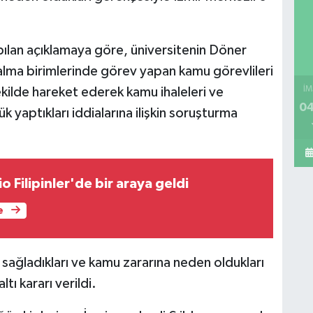
ılan açıklamaya göre, üniversitenin Döner
lma birimlerinde görev yapan kamu görevlileri
 şekilde hareket ederek kamu ihaleleri ve
İM
04
 yaptıkları iddialarına ilişkin soruşturma
o Filipinler'de bir araya geldi
e
sağladıkları ve kamu zararına neden oldukları
ı kararı verildi.