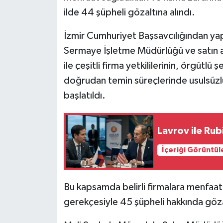
ilde 44 şüpheli gözaltına alındı.
İzmir Cumhuriyet Başsavcılığından yap
Sermaye İşletme Müdürlüğü ve satın a
ile çeşitli firma yetkililerinin, örgütlü
doğrudan temin süreçlerinde usulsüzlük
başlatıldı.
Lavrov ile Rubi
İçeriği Görüntül
Bu kapsamda belirli firmalara menfaat 
gerekçesiyle 45 şüpheli hakkında gözalt