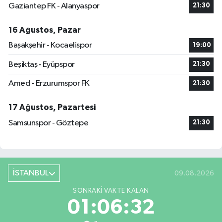
Gaziantep FK - Alanyaspor
21:30
16 Ağustos, Pazar
Başakşehir - Kocaelispor
19:00
Beşiktaş - Eyüpspor
21:30
Amed - Erzurumspor FK
21:30
17 Ağustos, Pazartesi
Samsunspor - Göztepe
21:30
İSTANBUL
09.08.2026
SONRAKI VAKTE KALAN
01:06:31