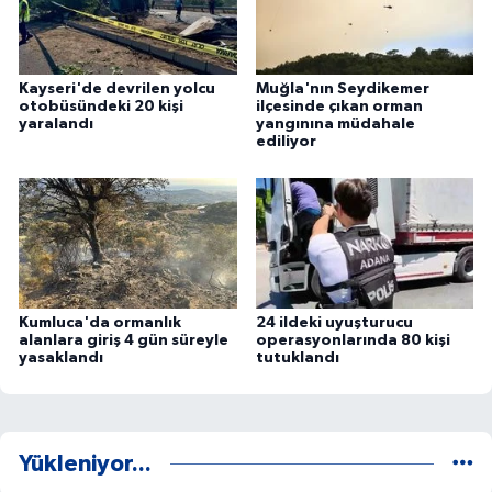
Kayseri'de devrilen yolcu
Muğla'nın Seydikemer
otobüsündeki 20 kişi
ilçesinde çıkan orman
yaralandı
yangınına müdahale
ediliyor
Kumluca'da ormanlık
24 ildeki uyuşturucu
alanlara giriş 4 gün süreyle
operasyonlarında 80 kişi
yasaklandı
tutuklandı
Yükleniyor...