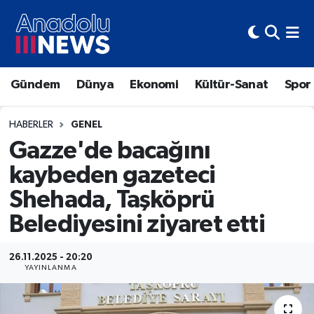
Hava Durumu
Gündem
Dünya
Ekonomi
Kültür-Sanat
Spor
Trafik Durumu
Süper Lig Puan Durumu ve Fikstür
HABERLER
GENEL
Gazze'de bacağını
Tüm Manşetler
kaybeden gazeteci
Shehada, Taşköprü
Son Dakika Haberleri
Belediyesini ziyaret etti
Haber Arşivi
26.11.2025 - 20:20
YAYINLANMA