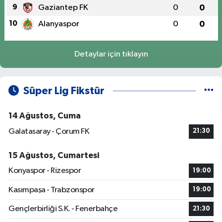
9
Gaziantep FK
0
0
10
Alanyaspor
0
0
Detaylar için tıklayın
Süper Lig Fikstür
14 Ağustos, Cuma
Galatasaray - Çorum FK
21:30
15 Ağustos, Cumartesi
Konyaspor - Rizespor
19:00
Kasımpaşa - Trabzonspor
19:00
Gençlerbirliği S.K. - Fenerbahçe
21:30