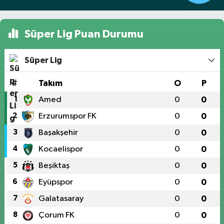
Süper Lig Puan Durumu
Süper Lig
#
Takım
O
P
1
Amed
0
0
2
Erzurumspor FK
0
0
3
Başakşehir
0
0
4
Kocaelispor
0
0
5
Beşiktaş
0
0
6
Eyüpspor
0
0
7
Galatasaray
0
0
8
Çorum FK
0
0