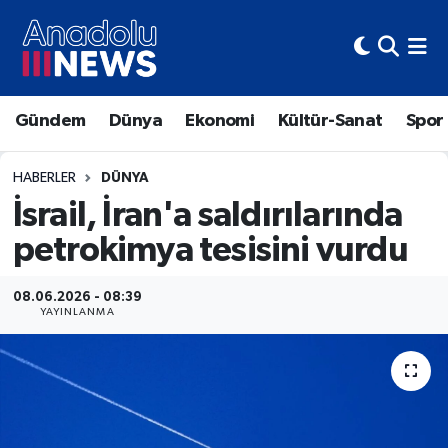
Hava Durumu
Gündem
Dünya
Ekonomi
Kültür-Sanat
Spor
Trafik Durumu
Süper Lig Puan Durumu ve Fikstür
HABERLER
DÜNYA
İsrail, İran'a saldırılarında
Tüm Manşetler
petrokimya tesisini vurdu
Son Dakika Haberleri
08.06.2026 - 08:39
YAYINLANMA
Haber Arşivi