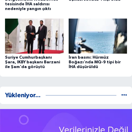
tesisinde İHA saldırısı
nedeniyle yangın çıktı
Suriye Cumhurbaşkanı
İran basını: Hürmüz
Şara, IKBY başkanı Barzani
Boğazı'nda MQ-9 tipi bir
ile Şam'da görüştü
İHA düşürüldü
Yükleniyor...