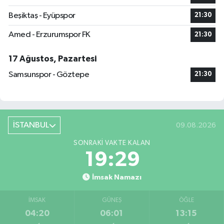
Beşiktaş - Eyüpspor
21:30
Amed - Erzurumspor FK
21:30
17 Ağustos, Pazartesi
Samsunspor - Göztepe
21:30
İSTANBUL
09.08.2026
SONRAKI VAKTE KALAN
19:28
İmsak Namazı
İMSAK
GÜNEŞ
ÖĞLE
04:20
06:01
13:15