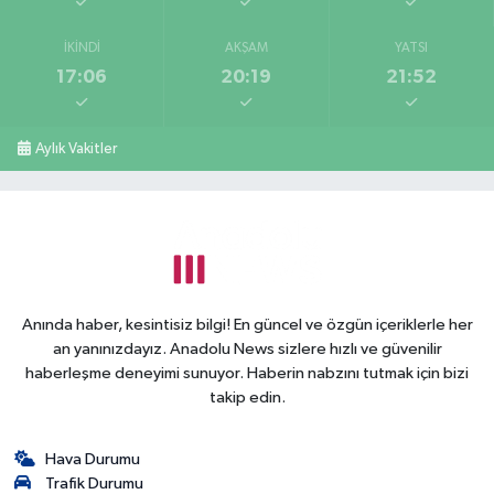
İKINDI
AKŞAM
YATSI
17:06
20:19
21:52
Aylık Vakitler
Anında haber, kesintisiz bilgi! En güncel ve özgün içeriklerle her
an yanınızdayız. Anadolu News sizlere hızlı ve güvenilir
haberleşme deneyimi sunuyor. Haberin nabzını tutmak için bizi
takip edin.
Hava Durumu
Trafik Durumu