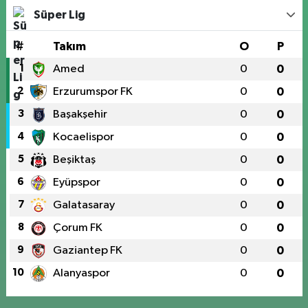
Süper Lig
#
Takım
O
P
1
Amed
0
0
2
Erzurumspor FK
0
0
3
Başakşehir
0
0
4
Kocaelispor
0
0
5
Beşiktaş
0
0
6
Eyüpspor
0
0
7
Galatasaray
0
0
8
Çorum FK
0
0
9
Gaziantep FK
0
0
10
Alanyaspor
0
0