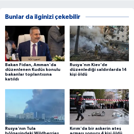
Bunlar da ilginizi çekebilir
Bakan Fidan, Amman'da
Rusya'nın Kiev'de
düzenlenen Kudüs konulu
düzenlediği saldırılarda 14
bakanlar toplantısına
kişi öldü
katıldı
Rusya'nın Tula
Kırım'da bir askerin ateş
bölgesindeki Wildberries
açması sonucu 4 kişi öldü