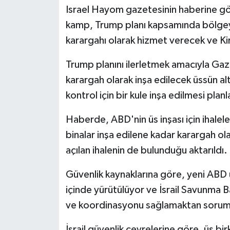
Israel Hayom gazetesinin haberine gö
kamp, Trump planı kapsamında bölgeye 
karargahı olarak hizmet verecek ve Kir
Trump planını ilerletmek amacıyla Gazze
karargah olarak inşa edilecek üssün a
kontrol için bir kule inşa edilmesi planl
Haberde, ABD'nin üs inşası için ihalele
binalar inşa edilene kadar karargah ola
açılan ihalenin de bulunduğu aktarıldı.
Güvenlik kaynaklarına göre, yeni ABD ü
içinde yürütülüyor ve İsrail Savunma Ba
ve koordinasyonu sağlamaktan sorum
İsrail güvenlik çevrelerine göre, üs bi