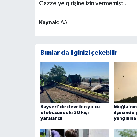
Gazze'ye girişine izin vermemişti.
Kaynak:
AA
Bunlar da ilginizi çekebilir
Kayseri'de devrilen yolcu
Muğla'nı
otobüsündeki 20 kişi
ilçesinde
yaralandı
yangınına