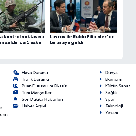
a kontrol noktasına
Lavrov ile Rubio Filipinler'de
n saldırıda 5 asker
bir araya geldi
Hava Durumu
Dünya
Trafik Durumu
Ekonomi
Puan Durumu ve Fikstür
Kültür-Sanat
Tüm Manşetler
Sağlık
Son Dakika Haberleri
Spor
Haber Arşivi
Teknoloji
e
Yaşam
erin