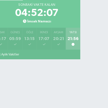
SONRAKI VAKTE KALAN
04:52:06
İmsak Namazı
SAK
GÜNEŞ
ÖĞLE
İKINDI
AKŞAM
YATSI
:17
05:59
13:15
17:07
20:21
21:56
Aylık Vakitler