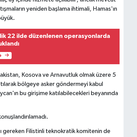
şmaların yeniden başlama ihtimali, Hamas'ın
büyük.
ik 22 ilde düzenlenen operasyonlarda
uklandı
e
akistan, Kosova ve Arnavutluk olmak üzere 5
katılarak bölgeye asker göndermeyi kabul
can'ın bu girişime katılabilecekleri beyanında
onuşlandırılamadı.
 gereken Filistinli teknokratik komitenin de