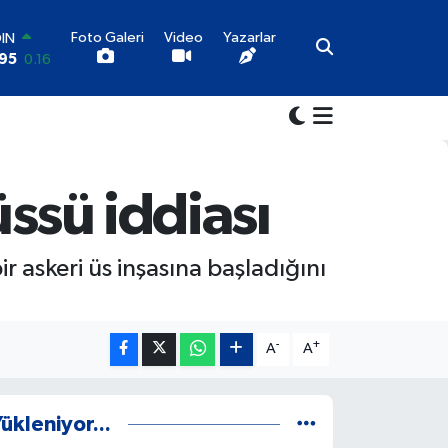
Foto Galeri
Video
Yazarlar
OIN
95
0.16
AR
704
0
O
6
-0.08
LİN
143
0
üssü iddiası
LTIN
87
0.12
100
r askeri üs inşasına başladığını
9
70
-
+
A
A
ükleniyor...