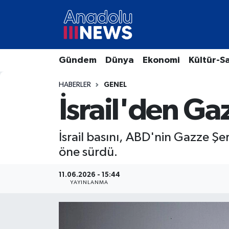
Hava Durumu
Gündem
Dünya
Ekonomi
Kültür-S
Trafik Durumu
HABERLER
GENEL
Süper Lig Puan Durumu ve Fikstür
İsrail'den Ga
Tüm Manşetler
İsrail basını, ABD'nin Gazze Şer
Son Dakika Haberleri
öne sürdü.
Haber Arşivi
11.06.2026 - 15:44
YAYINLANMA