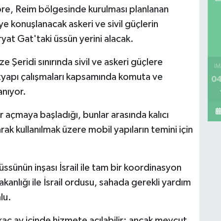
re, Reim bölgesinde kurulması planlanan
konuşlanacak askeri ve sivil güçlerin
yat Gat'taki üssün yerini alacak.
 Şeridi sınırında sivil ve askeri güçlere
İM
ltyapı çalışmaları kapsamında komuta ve
04
anıyor.
r açmaya başladığı, bunlar arasında kalıcı
rak kullanılmak üzere mobil yapıların temini için
ssünün inşası İsrail ile tam bir koordinasyon
kanlığı ile İsrail ordusu, sahada gerekli yardım
lu.
rkaç ay içinde hizmete açılabilir; ancak mevcut