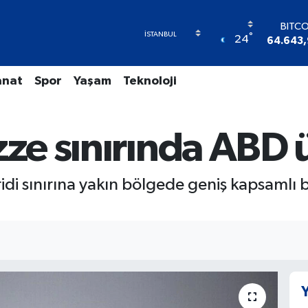
BITC
°
24
64.643,
DOL
47,6
anat
Spor
Yaşam
Teknoloji
EUR
55,040
STER
64,2
zze sınırında ABD 
GRAM A
6500.
BİST
idi sınırına yakın bölgede geniş kapsamlı bi
13.79
Y