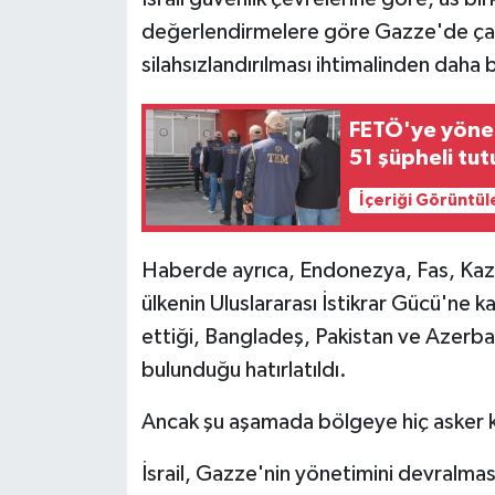
değerlendirmelere göre Gazze'de çatı
silahsızlandırılması ihtimalinden daha 
FETÖ'ye yönel
51 şüpheli tut
İçeriği Görüntül
Haberde ayrıca, Endonezya, Fas, Kaz
ülkenin Uluslararası İstikrar Gücü'ne 
ettiği, Bangladeş, Pakistan ve Azerbay
bulunduğu hatırlatıldı.
Ancak şu aşamada bölgeye hiç asker k
İsrail, Gazze'nin yönetimini devralması