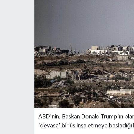
ABD'nin, Başkan Donald Trump'ın planı
'devasa' bir üs inşa etmeye başladığı b