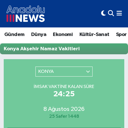
Hava Durumu
Gündem
Dünya
Ekonomi
Kültür-Sanat
Spor
Trafik Durumu
Konya Akşehir Namaz Vakitleri
Süper Lig Puan Durumu ve Fikstür
Tüm Manşetler
KONYA
Son Dakika Haberleri
İMSAK VAKTINE KALAN SÜRE
24:25
Haber Arşivi
8 Ağustos 2026
25 Safer 1448