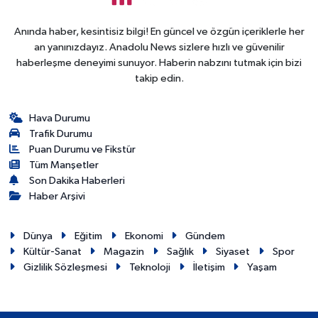
Anında haber, kesintisiz bilgi! En güncel ve özgün içeriklerle her
an yanınızdayız. Anadolu News sizlere hızlı ve güvenilir
haberleşme deneyimi sunuyor. Haberin nabzını tutmak için bizi
takip edin.
Hava Durumu
Trafik Durumu
Puan Durumu ve Fikstür
Tüm Manşetler
Son Dakika Haberleri
Haber Arşivi
Dünya
Eğitim
Ekonomi
Gündem
Kültür-Sanat
Magazin
Sağlık
Siyaset
Spor
Gizlilik Sözleşmesi
Teknoloji
İletişim
Yaşam