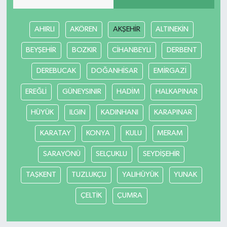
AHIRLI
AKÖREN
AKŞEHİR
ALTINEKİN
BEYŞEHİR
BOZKIR
CİHANBEYLİ
DERBENT
DEREBUCAK
DOĞANHİSAR
EMİRGAZİ
EREĞLİ
GÜNEYSINIR
HADİM
HALKAPINAR
HÜYÜK
ILGIN
KADINHANI
KARAPINAR
KARATAY
KONYA
KULU
MERAM
SARAYÖNÜ
SELÇUKLU
SEYDİŞEHİR
TAŞKENT
TUZLUKÇU
YALIHÜYÜK
YUNAK
ÇELTİK
ÇUMRA