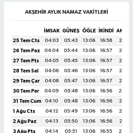
AKŞEHİR AYLIK NAMAZ VAKITLERI
İMSAK
GÜNEŞ
ÖĞLE
İKINDI
AKŞA
25 Tem Cts
04:03
05:43
13:06
16:58
20:18
26 Tem Paz
04:04
05:44
13:06
16:57
20:18
27 Tem Pts
04:05
05:45
13:06
16:57
20:17
28 Tem Sal
04:06
05:46
13:06
16:57
20:16
29 Tem Çar
04:08
05:47
13:06
16:57
20:15
30 Tem Per
04:09
05:48
13:06
16:56
20:14
31 Tem Cum
04:10
05:48
13:06
16:56
20:13
1 Ağu Cts
04:12
05:49
13:06
16:56
20:12
2 Ağu Paz
04:13
05:50
13:06
16:56
20:11
3 Ağu Pts
04:14
05:51
13:06
16:55
20:10