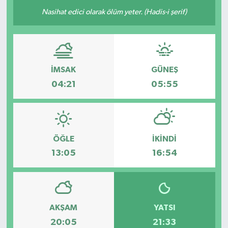
Nasihat edici olarak ölüm yeter. (Hadis-i şerif)
İMSAK
GÜNEŞ
04:21
05:55
ÖĞLE
İKINDI
13:05
16:54
AKŞAM
YATSI
20:05
21:33