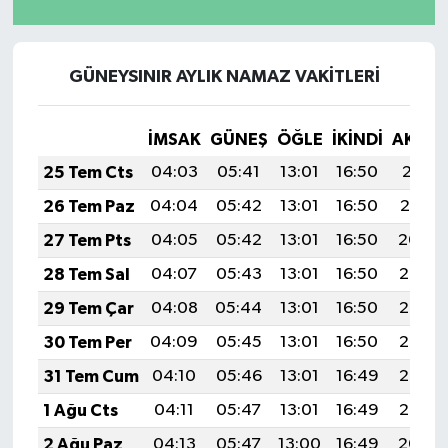
GÜNEYSINIR AYLIK NAMAZ VAKITLERI
İMSAK
GÜNEŞ
ÖĞLE
İKINDI
AKŞA
25 Tem Cts
04:03
05:41
13:01
16:50
20:11
26 Tem Paz
04:04
05:42
13:01
16:50
20:10
27 Tem Pts
04:05
05:42
13:01
16:50
20:09
28 Tem Sal
04:07
05:43
13:01
16:50
20:08
29 Tem Çar
04:08
05:44
13:01
16:50
20:07
30 Tem Per
04:09
05:45
13:01
16:50
20:06
31 Tem Cum
04:10
05:46
13:01
16:49
20:05
1 Ağu Cts
04:11
05:47
13:01
16:49
20:05
2 Ağu Paz
04:13
05:47
13:00
16:49
20:04