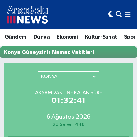
Hava Durumu
Gündem
Dünya
Ekonomi
Kültür-Sanat
Spor
Trafik Durumu
Konya Güneysinir Namaz Vakitleri
Süper Lig Puan Durumu ve Fikstür
Tüm Manşetler
KONYA
Son Dakika Haberleri
AKŞAM VAKTINE KALAN SÜRE
01:32:41
Haber Arşivi
6 Ağustos 2026
23 Safer 1448