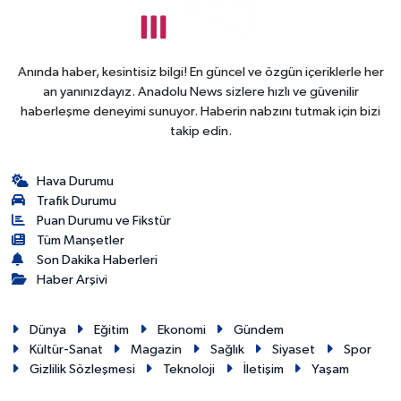
Anında haber, kesintisiz bilgi! En güncel ve özgün içeriklerle her
an yanınızdayız. Anadolu News sizlere hızlı ve güvenilir
haberleşme deneyimi sunuyor. Haberin nabzını tutmak için bizi
takip edin.
Hava Durumu
Trafik Durumu
Puan Durumu ve Fikstür
Tüm Manşetler
Son Dakika Haberleri
Haber Arşivi
Dünya
Eğitim
Ekonomi
Gündem
Kültür-Sanat
Magazin
Sağlık
Siyaset
Spor
Gizlilik Sözleşmesi
Teknoloji
İletişim
Yaşam