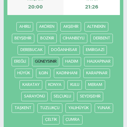
20:00
21:26
AHIRLI
AKÖREN
AKŞEHİR
ALTINEKİN
BEYŞEHİR
BOZKIR
CİHANBEYLİ
DERBENT
DEREBUCAK
DOĞANHİSAR
EMİRGAZİ
EREĞLİ
GÜNEYSINIR
HADİM
HALKAPINAR
HÜYÜK
ILGIN
KADINHANI
KARAPINAR
KARATAY
KONYA
KULU
MERAM
SARAYÖNÜ
SELÇUKLU
SEYDİŞEHİR
TAŞKENT
TUZLUKÇU
YALIHÜYÜK
YUNAK
ÇELTİK
ÇUMRA