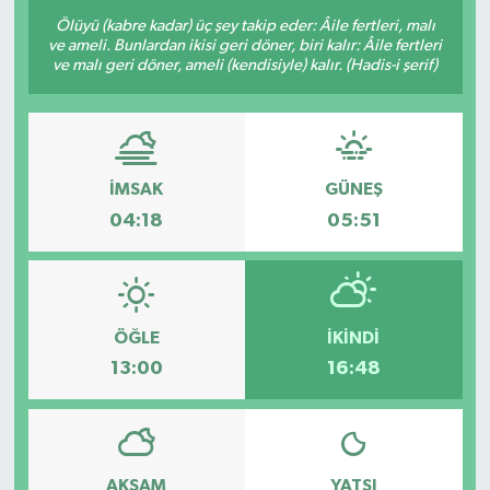
Ölüyü (kabre kadar) üç şey takip eder: Âile fertleri, malı
ve ameli. Bunlardan ikisi geri döner, biri kalır: Âile fertleri
ve malı geri döner, ameli (kendisiyle) kalır. (Hadis-i şerif)
İMSAK
GÜNEŞ
04:18
05:51
ÖĞLE
İKINDI
13:00
16:48
AKŞAM
YATSI