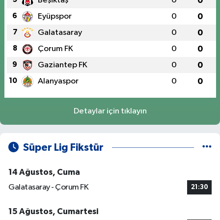
Beşiktaş
0
0
6
Eyüpspor
0
0
7
Galatasaray
0
0
8
Çorum FK
0
0
9
Gaziantep FK
0
0
10
Alanyaspor
0
0
Detaylar için tıklayın
Süper Lig Fikstür
14 Ağustos, Cuma
Galatasaray - Çorum FK
21:30
15 Ağustos, Cumartesi