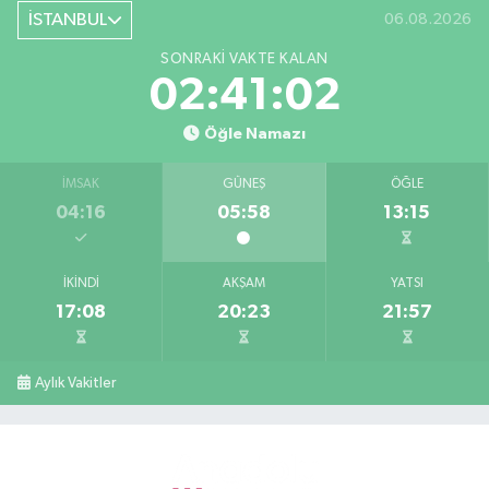
İSTANBUL
06.08.2026
SONRAKI VAKTE KALAN
02:41:01
Öğle Namazı
İMSAK
GÜNEŞ
ÖĞLE
04:16
05:58
13:15
İKINDI
AKŞAM
YATSI
17:08
20:23
21:57
Aylık Vakitler