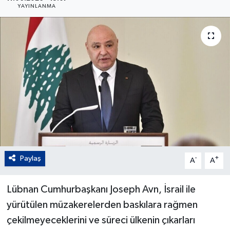
YAYINLANMA
Paylaş
-
+
A
A
Lübnan Cumhurbaşkanı Joseph Avn, İsrail ile
yürütülen müzakerelerden baskılara rağmen
çekilmeyeceklerini ve süreci ülkenin çıkarları