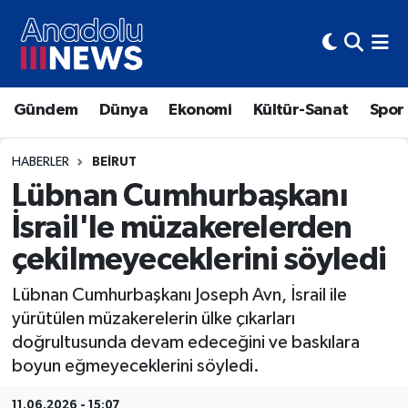
Hava Durumu
Gündem
Dünya
Ekonomi
Kültür-Sanat
Spor
Trafik Durumu
Süper Lig Puan Durumu ve Fikstür
HABERLER
BEIRUT
Lübnan Cumhurbaşkanı
Tüm Manşetler
İsrail'le müzakerelerden
çekilmeyeceklerini söyledi
Son Dakika Haberleri
Lübnan Cumhurbaşkanı Joseph Avn, İsrail ile
Haber Arşivi
yürütülen müzakerelerin ülke çıkarları
doğrultusunda devam edeceğini ve baskılara
boyun eğmeyeceklerini söyledi.
11.06.2026 - 15:07