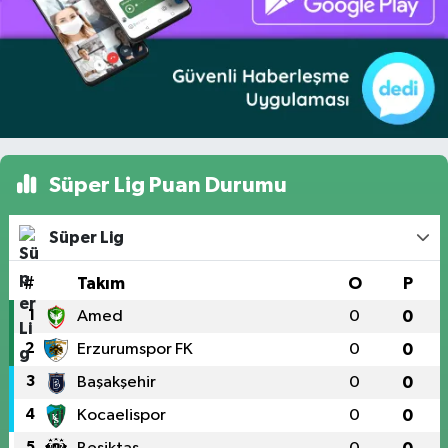
Süper Lig Puan Durumu
Süper Lig
#
Takım
O
P
1
Amed
0
0
2
Erzurumspor FK
0
0
3
Başakşehir
0
0
4
Kocaelispor
0
0
5