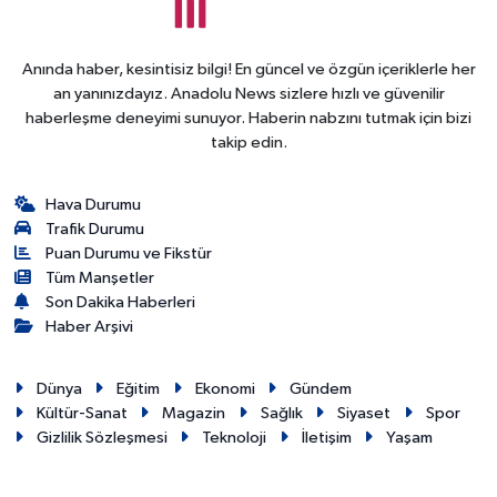
Anında haber, kesintisiz bilgi! En güncel ve özgün içeriklerle her
an yanınızdayız. Anadolu News sizlere hızlı ve güvenilir
haberleşme deneyimi sunuyor. Haberin nabzını tutmak için bizi
takip edin.
Hava Durumu
Trafik Durumu
Puan Durumu ve Fikstür
Tüm Manşetler
Son Dakika Haberleri
Haber Arşivi
Dünya
Eğitim
Ekonomi
Gündem
Kültür-Sanat
Magazin
Sağlık
Siyaset
Spor
Gizlilik Sözleşmesi
Teknoloji
İletişim
Yaşam