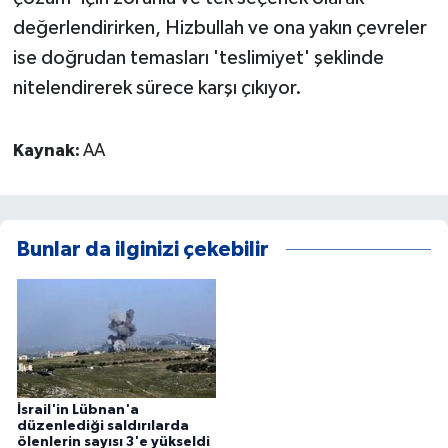
değerlendirirken, Hizbullah ve ona yakın çevreler
ise doğrudan temasları 'teslimiyet' şeklinde
nitelendirerek sürece karşı çıkıyor.
Kaynak:
AA
Bunlar da ilginizi çekebilir
İsrail'in Lübnan'a
düzenlediği saldırılarda
ölenlerin sayısı 3'e yükseldi