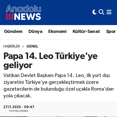
Hava Durumu
Gündem
Dünya
Ekonomi
Kültür-Sanat
Spor
Trafik Durumu
Süper Lig Puan Durumu ve Fikstür
HABERLER
GENEL
Papa 14. Leo Türkiye'ye
Tüm Manşetler
geliyor
Son Dakika Haberleri
Vatikan Devlet Başkanı Papa 14. Leo, ilk yurt dışı
ziyaretini Türkiye’ye gerçekleştirmek üzere
Haber Arşivi
gazetecilerin de bulunduğu özel uçakla Roma’dan
yola çıkacak.
27.11.2025 - 09:47
YAYINLANMA