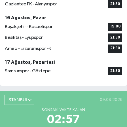
Gaziantep FK - Alanyaspor
21:30
16 Ağustos, Pazar
Başakşehir - Kocaelispor
19:00
Beşiktaş - Eyüpspor
21:30
Amed - Erzurumspor FK
21:30
17 Ağustos, Pazartesi
Samsunspor - Göztepe
21:30
İSTANBUL
09.08.2026
SONRAKI VAKTE KALAN
02:56