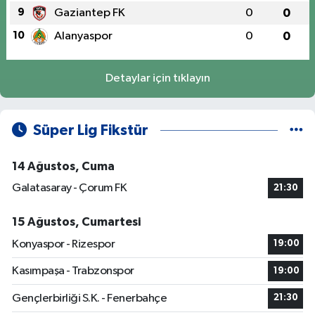
9
Gaziantep FK
0
0
10
Alanyaspor
0
0
Detaylar için tıklayın
Süper Lig Fikstür
14 Ağustos, Cuma
Galatasaray - Çorum FK
21:30
15 Ağustos, Cumartesi
Konyaspor - Rizespor
19:00
Kasımpaşa - Trabzonspor
19:00
Gençlerbirliği S.K. - Fenerbahçe
21:30