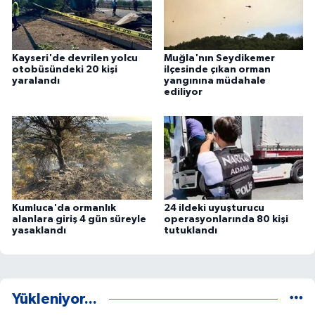
Kayseri'de devrilen yolcu
Muğla'nın Seydikemer
otobüsündeki 20 kişi
ilçesinde çıkan orman
yaralandı
yangınına müdahale
ediliyor
Kumluca'da ormanlık
24 ildeki uyuşturucu
alanlara giriş 4 gün süreyle
operasyonlarında 80 kişi
yasaklandı
tutuklandı
Yükleniyor...