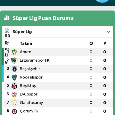
Süper Lig Puan Durumu
Süper Lig
#
Takım
O
P
1
Amed
0
0
2
Erzurumspor FK
0
0
3
Başakşehir
0
0
4
Kocaelispor
0
0
5
Beşiktaş
0
0
6
Eyüpspor
0
0
7
Galatasaray
0
0
8
Çorum FK
0
0