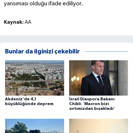
yansıması olduğu ifade ediliyor.
Kaynak:
AA
Bunlar da ilginizi çekebilir
Akdeniz'de 4,1
İsrail Diaspora Bakanı
büyüklüğünde deprem
Chikli: 'Macron bizi
sırtımızdan bıçakladı'