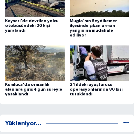
Kayseri'de devrilen yolcu
Muğla'nın Seydikemer
otobüsündeki 20 kişi
ilçesinde çıkan orman
yaralandı
yangınına müdahale
ediliyor
Kumluca'da ormanlık
24 ildeki uyuşturucu
alanlara giriş 4 gün süreyle
operasyonlarında 80 kişi
yasaklandı
tutuklandı
Yükleniyor...