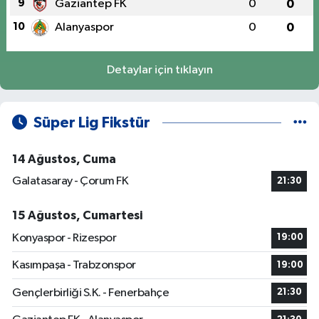
9
Gaziantep FK
0
0
10
Alanyaspor
0
0
Detaylar için tıklayın
Süper Lig Fikstür
14 Ağustos, Cuma
Galatasaray - Çorum FK
21:30
15 Ağustos, Cumartesi
Konyaspor - Rizespor
19:00
Kasımpaşa - Trabzonspor
19:00
Gençlerbirliği S.K. - Fenerbahçe
21:30