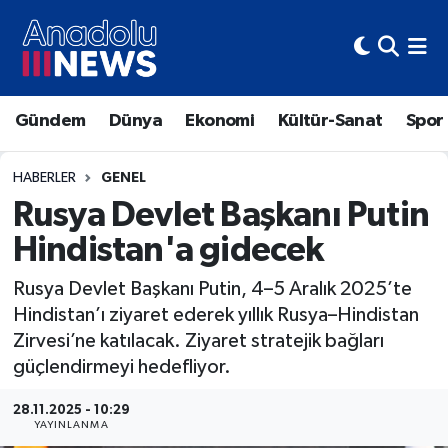
Hava Durumu
Gündem
Dünya
Ekonomi
Kültür-Sanat
Spor
Trafik Durumu
Süper Lig Puan Durumu ve Fikstür
HABERLER
GENEL
Rusya Devlet Başkanı Putin
Tüm Manşetler
Hindistan'a gidecek
Son Dakika Haberleri
Rusya Devlet Başkanı Putin, 4–5 Aralık 2025’te
Hindistan’ı ziyaret ederek yıllık Rusya–Hindistan
Haber Arşivi
Zirvesi’ne katılacak. Ziyaret stratejik bağları
güçlendirmeyi hedefliyor.
28.11.2025 - 10:29
YAYINLANMA