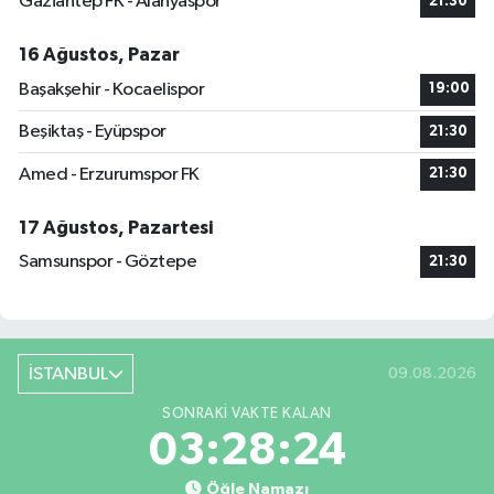
Gaziantep FK - Alanyaspor
21:30
16 Ağustos, Pazar
Başakşehir - Kocaelispor
19:00
Beşiktaş - Eyüpspor
21:30
Amed - Erzurumspor FK
21:30
17 Ağustos, Pazartesi
Samsunspor - Göztepe
21:30
İSTANBUL
09.08.2026
SONRAKI VAKTE KALAN
03:28:23
Öğle Namazı