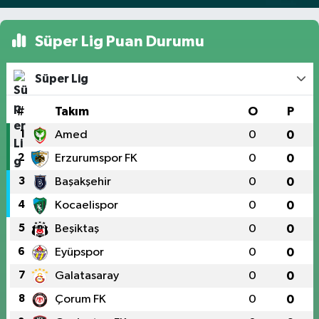
Süper Lig Puan Durumu
Süper Lig
#
Takım
O
P
1
Amed
0
0
2
Erzurumspor FK
0
0
3
Başakşehir
0
0
4
Kocaelispor
0
0
5
Beşiktaş
0
0
6
Eyüpspor
0
0
7
Galatasaray
0
0
8
Çorum FK
0
0