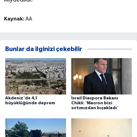
Kaynak:
AA
Bunlar da ilginizi çekebilir
Akdeniz'de 4,1
İsrail Diaspora Bakanı
büyüklüğünde deprem
Chikli: 'Macron bizi
sırtımızdan bıçakladı'