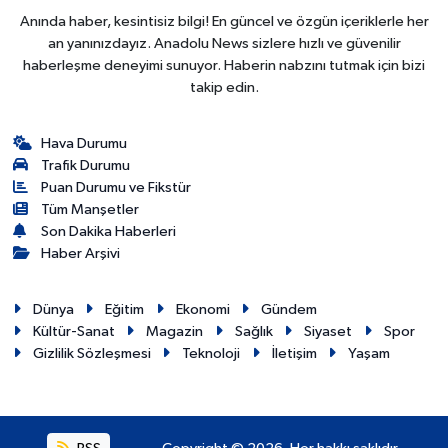
Anında haber, kesintisiz bilgi! En güncel ve özgün içeriklerle her
an yanınızdayız. Anadolu News sizlere hızlı ve güvenilir
haberleşme deneyimi sunuyor. Haberin nabzını tutmak için bizi
takip edin.
Hava Durumu
Trafik Durumu
Puan Durumu ve Fikstür
Tüm Manşetler
Son Dakika Haberleri
Haber Arşivi
Dünya
Eğitim
Ekonomi
Gündem
Kültür-Sanat
Magazin
Sağlık
Siyaset
Spor
Gizlilik Sözleşmesi
Teknoloji
İletişim
Yaşam