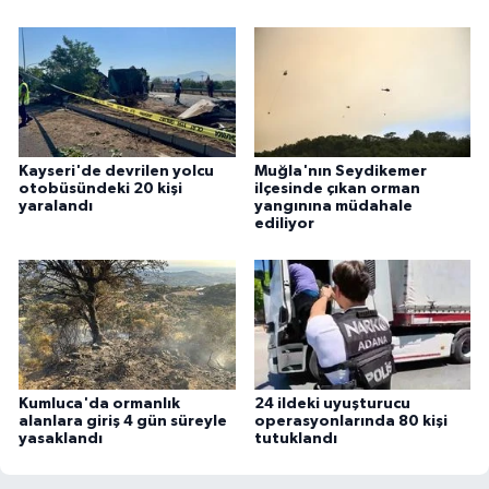
Kayseri'de devrilen yolcu
Muğla'nın Seydikemer
otobüsündeki 20 kişi
ilçesinde çıkan orman
yaralandı
yangınına müdahale
ediliyor
Kumluca'da ormanlık
24 ildeki uyuşturucu
alanlara giriş 4 gün süreyle
operasyonlarında 80 kişi
yasaklandı
tutuklandı