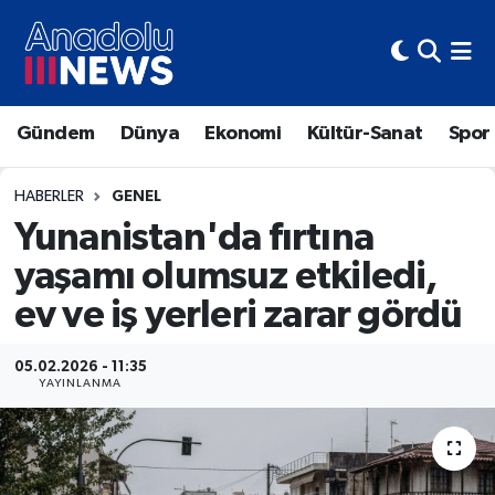
Hava Durumu
Gündem
Dünya
Ekonomi
Kültür-Sanat
Spor
Trafik Durumu
Süper Lig Puan Durumu ve Fikstür
HABERLER
GENEL
Yunanistan'da fırtına
Tüm Manşetler
yaşamı olumsuz etkiledi,
ev ve iş yerleri zarar gördü
Son Dakika Haberleri
Haber Arşivi
05.02.2026 - 11:35
YAYINLANMA