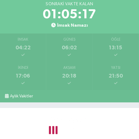
SONRAKI VAKTE KALAN
01:05:16
İmsak Namazı
İMSAK
GÜNEŞ
ÖĞLE
04:22
06:02
13:15
İKINDI
AKŞAM
YATSI
17:06
20:18
21:50
Aylık Vakitler