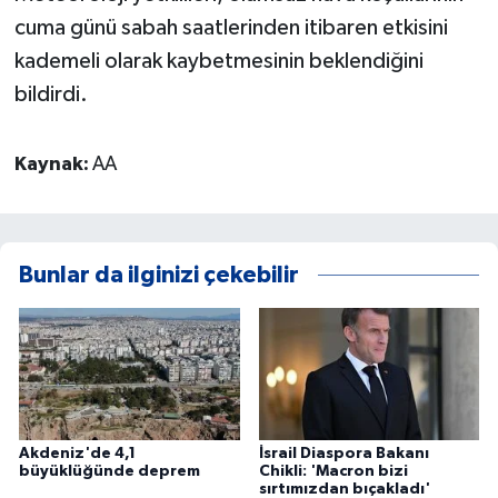
cuma günü sabah saatlerinden itibaren etkisini
kademeli olarak kaybetmesinin beklendiğini
bildirdi.
Kaynak:
AA
Bunlar da ilginizi çekebilir
Akdeniz'de 4,1
İsrail Diaspora Bakanı
büyüklüğünde deprem
Chikli: 'Macron bizi
sırtımızdan bıçakladı'