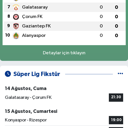
7
Galatasaray
0
0
8
Çorum FK
0
0
9
Gaziantep FK
0
0
10
Alanyaspor
0
0
Detaylar için tıklayın
Süper Lig Fikstür
14 Ağustos, Cuma
Galatasaray - Çorum FK
21:30
15 Ağustos, Cumartesi
Konyaspor - Rizespor
19:00