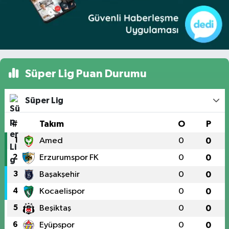
Süper Lig Puan Durumu
Süper Lig
#
Takım
O
P
1
Amed
0
0
2
Erzurumspor FK
0
0
3
Başakşehir
0
0
4
Kocaelispor
0
0
5
Beşiktaş
0
0
6
Eyüpspor
0
0