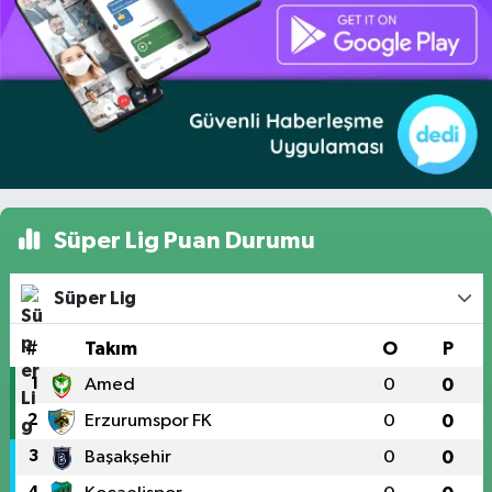
Süper Lig Puan Durumu
Süper Lig
#
Takım
O
P
1
Amed
0
0
2
Erzurumspor FK
0
0
3
Başakşehir
0
0