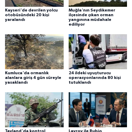
Kayseri'de devrilen yolcu
Muğla'nın Seydikemer
otobüsündeki 20 kişi
ilçesinde çıkan orman
yaralandı
yangınına müdahale
ediliyor
Kumluca'da ormanlık
24 ildeki uyuşturucu
alanlara giriş 4 gün süreyle
operasyonlarında 80 kişi
yasaklandı
tutuklandı
Tayland'da kontrol
Lavrov ile Rubio