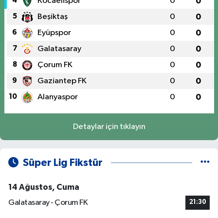
4
Kocaelispor
0
0
5
Beşiktaş
0
0
6
Eyüpspor
0
0
7
Galatasaray
0
0
8
Çorum FK
0
0
9
Gaziantep FK
0
0
10
Alanyaspor
0
0
Detaylar için tıklayın
Süper Lig Fikstür
14 Ağustos, Cuma
Galatasaray - Çorum FK
21:30