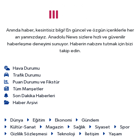
Anında haber, kesintisiz bilgi! En güncel ve özgün içeriklerle her
an yanınızdayız. Anadolu News sizlere hızlı ve güvenilir
haberleşme deneyimi sunuyor. Haberin nabzını tutmak için bizi
takip edin.
Hava Durumu
Trafik Durumu
Puan Durumu ve Fikstür
Tüm Manşetler
Son Dakika Haberleri
Haber Arşivi
Dünya
Eğitim
Ekonomi
Gündem
Kültür-Sanat
Magazin
Sağlık
Siyaset
Spor
Gizlilik Sözleşmesi
Teknoloji
İletişim
Yaşam