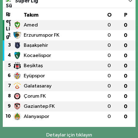
Süper Lig
#
Takım
O
P
1
Amed
0
0
2
Erzurumspor FK
0
0
3
Başakşehir
0
0
4
Kocaelispor
0
0
5
Beşiktaş
0
0
6
Eyüpspor
0
0
7
Galatasaray
0
0
8
Çorum FK
0
0
9
Gaziantep FK
0
0
10
Alanyaspor
0
0
Detaylar için tıklayın