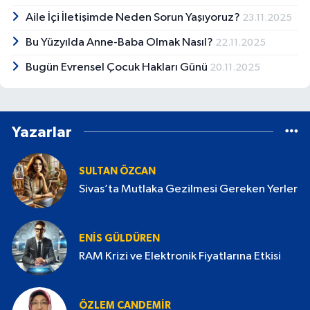
Aile İçi İletişimde Neden Sorun Yaşıyoruz?
23.11.2025
Bu Yüzyılda Anne-Baba Olmak Nasıl?
22.11.2025
Bugün Evrensel Çocuk Hakları Günü
20.11.2025
Yazarlar
SULTAN ÖZCAN
Sivas’ta Mutlaka Gezilmesi Gereken Yerler
ENIS GÜLDÜREN
RAM Krizi ve Elektronik Fiyatlarına Etkisi
ÖZLEM CANDEMİR