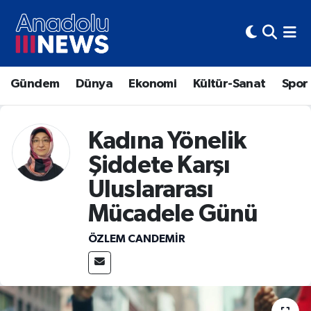
Hava Durumu
Gündem
Dünya
Ekonomi
Kültür-Sanat
Spor
Trafik Durumu
Süper Lig Puan Durumu ve Fikstür
Kadına Yönelik
Tüm Manşetler
Şiddete Karşı
Uluslararası
Son Dakika Haberleri
Mücadele Günü
Haber Arşivi
ÖZLEM CANDEMİR