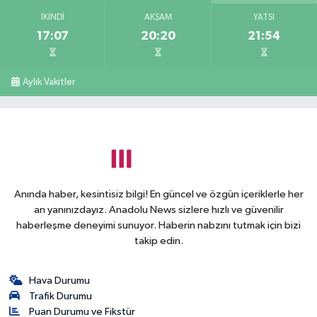
İKINDI
AKŞAM
YATSI
17:07
20:20
21:54
Aylık Vakitler
Anında haber, kesintisiz bilgi! En güncel ve özgün içeriklerle her
an yanınızdayız. Anadolu News sizlere hızlı ve güvenilir
haberleşme deneyimi sunuyor. Haberin nabzını tutmak için bizi
takip edin.
Hava Durumu
Trafik Durumu
Puan Durumu ve Fikstür