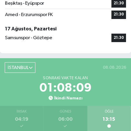
Beşiktaş - Eyüpspor
21:30
Amed - Erzurumspor FK
21:30
17 Ağustos, Pazartesi
Samsunspor - Göztepe
21:30
İSTANBUL
08.08.2026
SONRAKI VAKTE KALAN
01:08:08
İkindi Namazı
İMSAK
GÜNEŞ
ÖĞLE
04:19
06:00
13:15