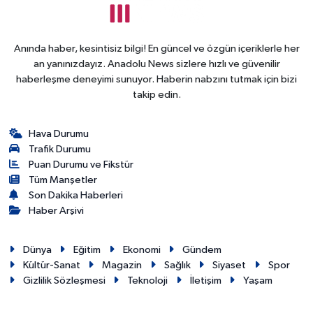
Anında haber, kesintisiz bilgi! En güncel ve özgün içeriklerle her
an yanınızdayız. Anadolu News sizlere hızlı ve güvenilir
haberleşme deneyimi sunuyor. Haberin nabzını tutmak için bizi
takip edin.
Hava Durumu
Trafik Durumu
Puan Durumu ve Fikstür
Tüm Manşetler
Son Dakika Haberleri
Haber Arşivi
Dünya
Eğitim
Ekonomi
Gündem
Kültür-Sanat
Magazin
Sağlık
Siyaset
Spor
Gizlilik Sözleşmesi
Teknoloji
İletişim
Yaşam