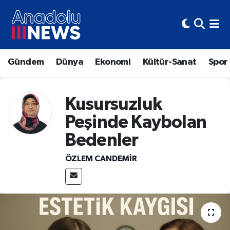
Hava Durumu
Gündem
Dünya
Ekonomi
Kültür-Sanat
Spor
Trafik Durumu
Süper Lig Puan Durumu ve Fikstür
Kusursuzluk
Tüm Manşetler
Peşinde Kaybolan
Bedenler
Son Dakika Haberleri
ÖZLEM CANDEMİR
Haber Arşivi