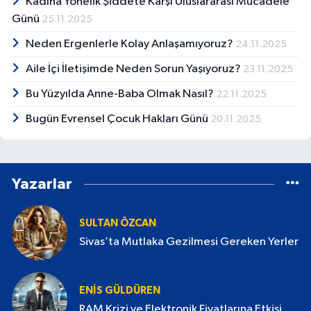
Kadına Yönelik Şiddete Karşı Uluslararası Mücadele
Günü
25.11.2025
Neden Ergenlerle Kolay Anlaşamıyoruz?
24.11.2025
Aile İçi İletişimde Neden Sorun Yaşıyoruz?
23.11.2025
Bu Yüzyılda Anne-Baba Olmak Nasıl?
22.11.2025
Bugün Evrensel Çocuk Hakları Günü
20.11.2025
Yazarlar
SULTAN ÖZCAN
Sivas’ta Mutlaka Gezilmesi Gereken Yerler
ENIS GÜLDÜREN
RAM Krizi ve Elektronik Fiyatlarına Etkisi