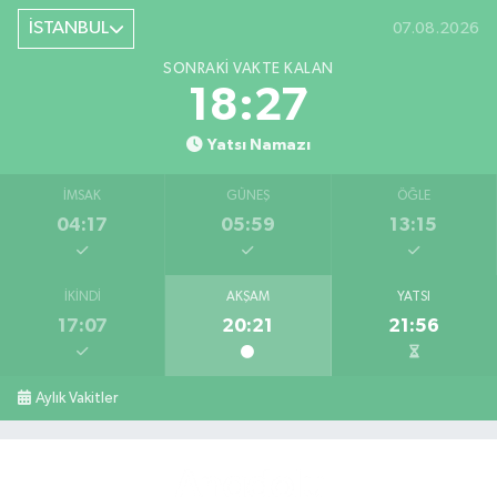
İSTANBUL
07.08.2026
SONRAKI VAKTE KALAN
18:26
Yatsı Namazı
İMSAK
GÜNEŞ
ÖĞLE
04:17
05:59
13:15
İKINDI
AKŞAM
YATSI
17:07
20:21
21:56
Aylık Vakitler